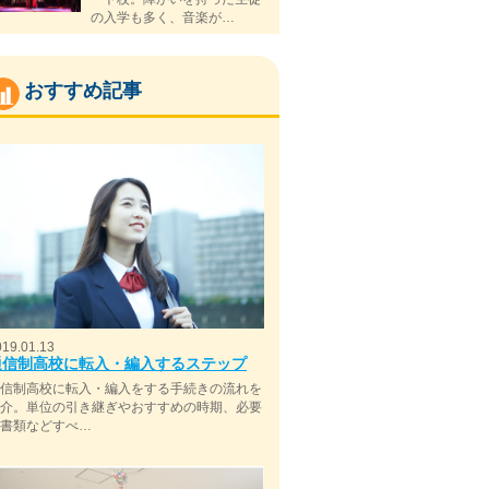
の入学も多く、音楽が…
おすすめ記事
019.01.13
通信制高校に転入・編入するステップ
通信制高校に転入・編入をする手続きの流れを
紹介。単位の引き継ぎやおすすめの時期、必要
な書類などすべ…