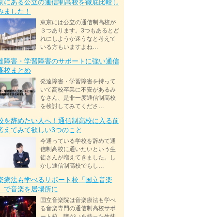
京にある公立の通信制高校を徹底比較し
みました！
東京には公立の通信制高校が
３つあります。3つもあるとど
れにしようか迷うなと考えて
いる方もいますよね…
達障害・学習障害のサポートに強い通信
高校まとめ
発達障害・学習障害を持って
いて高校卒業に不安があるみ
なさん、是非一度通信制高校
を検討してみてくださ…
校を辞めたい人へ！通信制高校に入る前
考えてみて欲しい3つのこと
今通っている学校を辞めて通
信制高校に通いたいという生
徒さんが増えてきました。し
かし通信制高校でもし…
楽療法も学べるサポート校「国立音楽
」で音楽を居場所に
国立音楽院は音楽療法も学べ
る音楽専門の通信制高校サポ
ート校。障がいを持った生徒