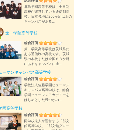
総合評価
鹿島学園高等学校は、全日制
高校が運営している通信制高
校。日本各地に250ヶ所以上の
キャンパスがある…
第一学院高等学校
総合評価
第一学院高等学校は茨城県に
ある通信制の高校です。茨城
県の本校または全国６８か所
にあるキャンパスに通…
ューマンキャンパス高等学校
総合評価
学校法人佐藤学園ヒューマン
キャンパス高等学校は、総合
学園ヒューマンアカデミーを
はじめとした幾つかの…
D学園高等学校
総合評価
同学校法人が運営する「郁文
館高等学校」「郁文館グロー