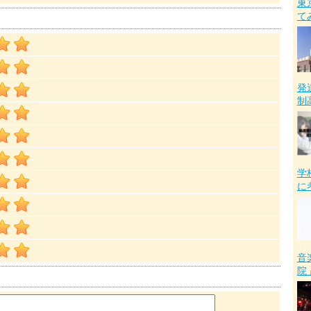
東
て
発
制
学
に
音
院