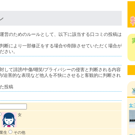
ン
運営のためのルールとして、以下に該当する口コミの投稿は
判断により一部修正をする場合や削除させていただく場合が
ださい。
対して誹謗/中傷/嘲笑/プライバシーの侵害と判断される内容
蔑的/迫害的な表現など他人を不快にさせると客観的に判断され
た投稿
女
女
業生
その他