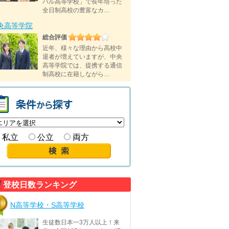
バル高等学校」で長年培った
全日制高校の豊富なカ…
央高等学院
総合評価
近年、様々な理由から高校中
退者が増えていますが、中央
高等学院では、提携する通信
制高校に在籍しながら…
私立
公立
両方
登校日数ランキング
N高等学校・S高等学校
生徒数日本一3万人以上！来