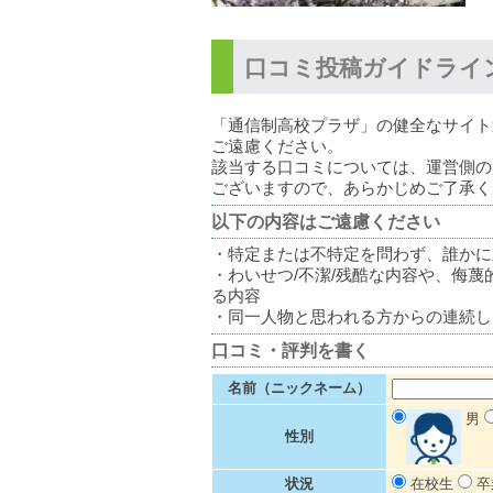
口コミ投稿ガイドライ
「通信制高校プラザ」の健全なサイト
ご遠慮ください。
該当する口コミについては、運営側の
ございますので、あらかじめご了承く
以下の内容はご遠慮ください
・特定または不特定を問わず、誰かに
・わいせつ/不潔/残酷な内容や、侮
る内容
・同一人物と思われる方からの連続し
口コミ・評判を書く
名前（ニックネーム）
男
性別
状況
在校生
卒