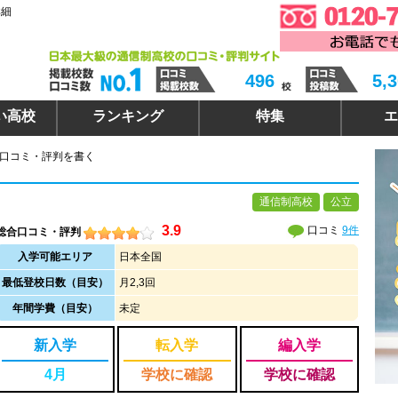
詳細
496
5,
い高校
ランキング
特集
エ
 口コミ・評判を書く
通信制高校
公立
3.9
口コミ
9件
総合口コミ・評判
入学可能エリア
日本全国
最低登校日数（目安）
月2,3回
年間学費（目安）
未定
新入学
転入学
編入学
4月
学校に確認
学校に確認