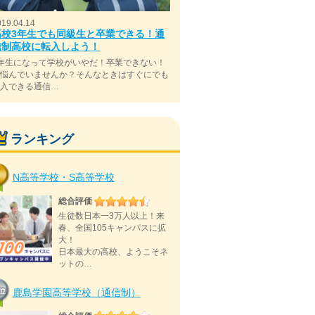
019.04.14
高校3年生でも同級生と卒業できる！通
信制高校に転入しよう！
年生になって学校がいやだ！卒業できない！
と悩んでいませんか？そんなときはすぐにでも
転入できる通信…
ランキング
N高等学校・S高等学校
総合評価
生徒数日本一3万人以上！来
春、全国105キャンパスに拡
大！
日本最大の高校、ようこそネ
ットの…
鹿島学園高等学校（通信制）