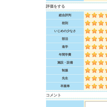
評価をする
総合評判
校則
いじめの少なさ
部活
進学
年間学費
施設・設備
制服
先生
卒業率
コメント