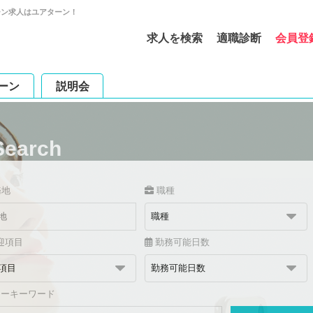
ーン求人はユアターン！
求人を検索
適職診断
会員登
ーン
説明会
Search
務地
職種
迎項目
勤務可能日数
リーキーワード