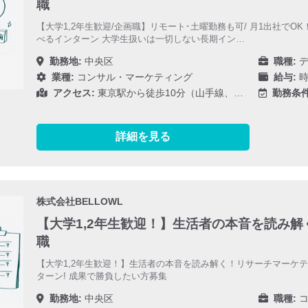
職
【大学1,2年生歓迎/企画職】リモート･土曜勤務も可/ 月1出社で
べるインターン 大学生扱いは一切しない長期イン…
勤務地:
中央区
職種:
デ
業種:
コンサル・マーケティング
給与:
時
アクセス:
東京駅から徒歩10分（山手線、…
勤務条件
詳細を見る
株式会社BELLOWL
【大学1,2年生歓迎！】生活者の本音を読み
職
【大学1,2年生歓迎！】生活者の本音を読み解く！リサーチマーケ
ターン! 成果で勝負したい方募集
勤務地:
中央区
職種:
コ