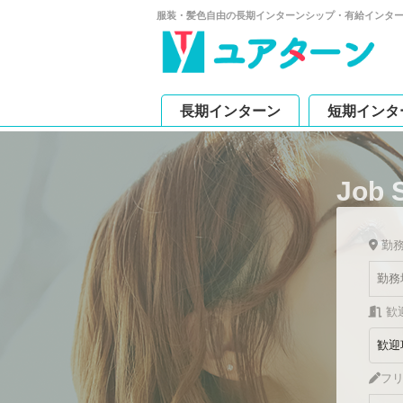
服装・髪色自由の長期インターンシップ・有給インタ
長期インターン
短期インタ
Job 
勤
歓
フ