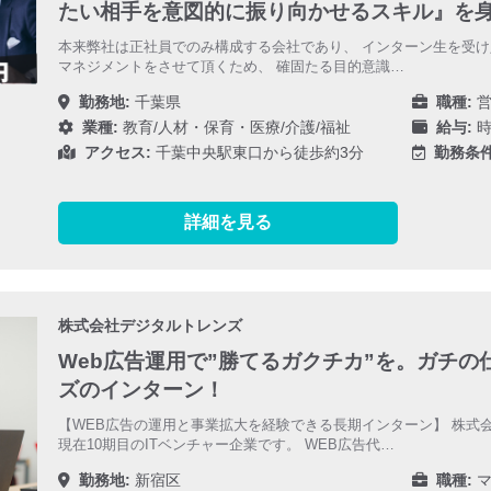
たい相手を意図的に振り向かせるスキル』を
本来弊社は正社員でのみ構成する会社であり、 インターン生を受
マネジメントをさせて頂くため、 確固たる目的意識…
勤務地:
千葉県
職種:
営
業種:
教育/人材・保育・医療/介護/福祉
給与:
時
アクセス:
千葉中央駅東口から徒歩約3分
勤務条件
詳細を見る
株式会社デジタルトレンズ
Web広告運用で”勝てるガクチカ”を。ガチ
ズのインターン！
【WEB広告の運用と事業拡大を経験できる長期インターン】 株式会
現在10期目のITベンチャー企業です。 WEB広告代…
勤務地:
新宿区
職種:
マ