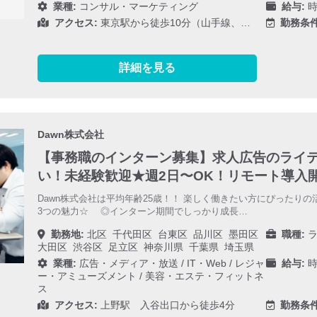
業種:
コンサル・マーケティング
給与:
時
アクセス:
東京駅から徒歩10分（山手線、…
勤務条件
詳細を見る
Dawn株式会社
【事務職のインターン募集】求人広告のライ
い！未経験歓迎★週2日〜OK！リモート導入開
Dawn株式会社は平均年齢25歳！！ 楽しく働きたい方にぴったりの
3つの魅力☆ ◎インターン期間でしっかり成長…
勤務地:
北区
千代田区
台東区
品川区
墨田区
職種:
ラ
大田区
渋谷区
足立区
神奈川県
千葉県
埼玉県
業種:
広告・メディア・放送
/
IT・Web
/
レジャ
給与:
時
ー・アミューズメント
/
美容・エステ・フィットネ
ス
アクセス:
上野駅 入谷出口から徒歩4分
勤務条件