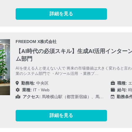
詳細を見る
FREEDOM X株式会社
【AI時代の必須スキル】生成AI活用インター
ム部門
AIを使える人と使えない人で 将来の市場価値は大きく変わると言われ
業のシステム部門で ・AIツール活用 ・業務プ…
勤務地:
中央区
職種:
エ
業種:
IT・Web
給与:
時
アクセス:
馬喰横山駅（都営新宿線）、馬…
勤務条件
詳細を見る