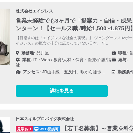
株式会社エイジレス
営業未経験でも3ヶ月で「提案力・自信・成果
ンターン！【セールス職 /時給1,500~1,875円
【目指すのは「エイジレスな社会の実現」】 ジェンダーレスやボ
イジレス」の概念が十分に広まっていない日本。 年…
勤務地:
品川区
職種:
営
業種:
IT・Web
/
教育/人材・保育・医療/介護/福
給与:
1
祉
アクセス:
JR山手線「五反田」駅から徒歩…
勤務条件
詳細を見る
日本スキルプロバイダ株式会社
【若干名募集】～営業を科
見学あり
WEB面談可