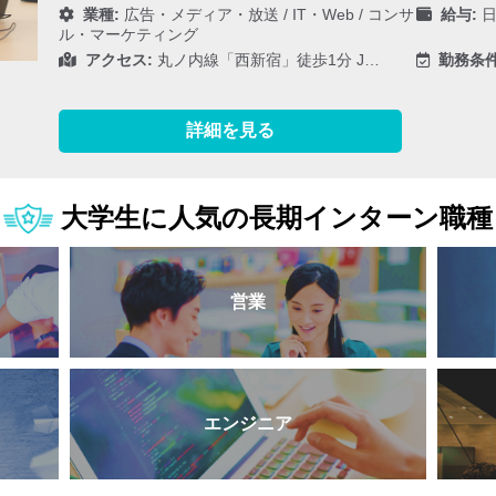
業種:
広告・メディア・放送
/
IT・Web
/
コンサ
給与:
日
ル・マーケティング
アクセス:
丸ノ内線「西新宿」徒歩1分 J…
勤務条件
詳細を見る
大学生に人気の長期インターン職種
営業
エンジニア