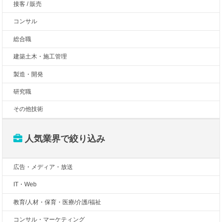
接客 / 販売
コンサル
総合職
建築土木・施工管理
製造・開発
研究職
その他技術
人気業界で絞り込み
広告・メディア・放送
IT・Web
教育/人材・保育・医療/介護/福祉
コンサル・マーケティング