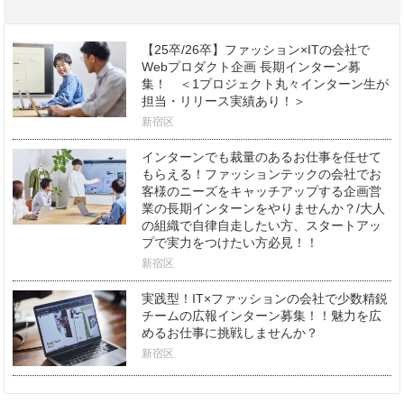
【25卒/26卒】ファッション×ITの会社で
Webプロダクト企画 長期インターン募
集！ ＜1プロジェクト丸々インターン生が
担当・リリース実績あり！＞
新宿区
インターンでも裁量のあるお仕事を任せて
もらえる！ファッションテックの会社でお
客様のニーズをキャッチアップする企画営
業の長期インターンをやりませんか？/大人
の組織で自律自走したい方、スタートアッ
プで実力をつけたい方必見！！
新宿区
実践型！IT×ファッションの会社で少数精鋭
チームの広報インターン募集！！魅力を広
めるお仕事に挑戦しませんか？
新宿区