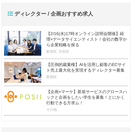
ディレクター / 企画おすすめ求人
【2/16(水)17時オンライン説明会開催】経
理×データサイエンティスト！会社の数字か
ら企業戦略を探る
新宿区
渋谷区
【圧倒的裁量権】AIを活用し顧客のECサイ
ト売上最大化を実現するディレクター募集
新宿区
【企画×マーケ】新規サービスのグロースハ
ックと企画をしたい学生を募集！とにかく
行動できる方求ム！
その他