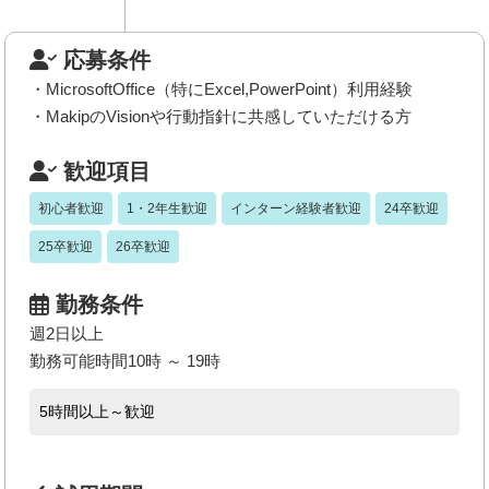
応募条件
・MicrosoftOffice（特にExcel,PowerPoint）利用経験
・MakipのVisionや行動指針に共感していただける方
歓迎項目
初心者歓迎
1・2年生歓迎
インターン経験者歓迎
24卒歓迎
25卒歓迎
26卒歓迎
勤務条件
週2日以上
勤務可能時間10時 ～ 19時
5時間以上～歓迎