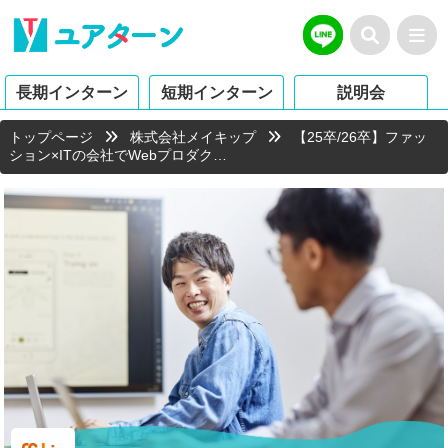
長期インターン
短期インターン
説明会
トップページ
株式会社メイキップ
【25卒/26卒】ファッ
ション×ITの会社でWebプロダク…