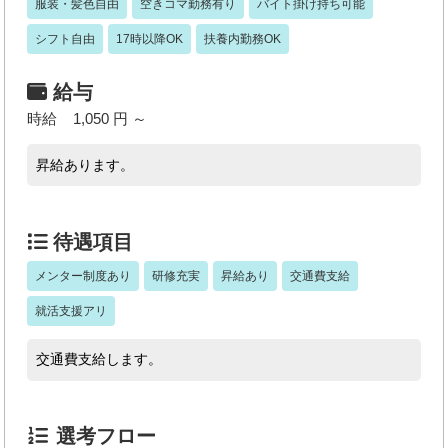
服装・髪色自由
空きコマ勤務有り
バイト掛け持ち可能
シフト自由
17時以降OK
扶養内勤務OK
給与
時給 1,050 円 ～
昇給あります。
待遇項目
メンター制度あり
研修充実
昇給あり
交通費支給
就活支援アリ
交通費支給します。
選考フロー