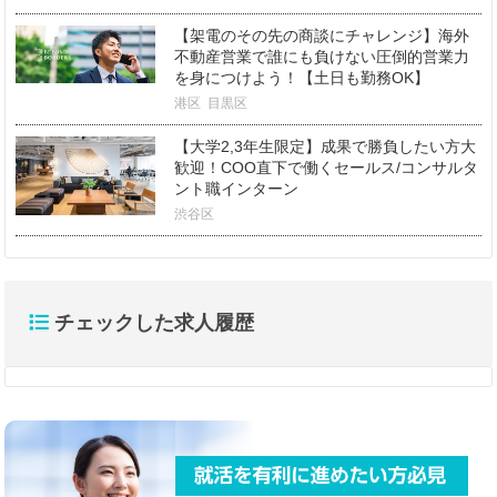
【架電のその先の商談にチャレンジ】海外
不動産営業で誰にも負けない圧倒的営業力
を身につけよう！【土日も勤務OK】
港区
目黒区
【大学2,3年生限定】成果で勝負したい方大
歓迎！COO直下で働くセールス/コンサルタ
ント職インターン
渋谷区
チェックした求人履歴