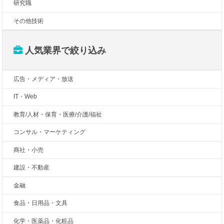
研究職
その他技術
人気業界で絞り込み
広告・メディア・放送
IT・Web
教育/人材・保育・医療/介護/福祉
コンサル・マーケティング
商社・小売
建設・不動産
金融
食品・日用品・文具
化学・医薬品・化粧品