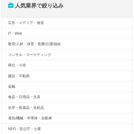
人気業界で絞り込み
広告・メディア・放送
IT・Web
教育/人材・保育・医療/介護/福祉
コンサル・マーケティング
商社・小売
建設・不動産
金融
食品・日用品・文具
化学・医薬品・化粧品
電気/機械・半導体・自動車
NPO・官公庁・士業