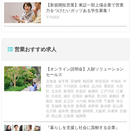
【新規開拓営業】東証一部上場企業で営業
力をつけたいガッツある学生募集！
千代田区
営業おすすめ求人
【オンライン説明会】人財ソリューション
セールス
北海道
岩手県
宮城県
秋田県
世田谷区
中央区
中
野区
北区
千代田区
台東区
品川区
墨田区
大田
区
文京区
新宿区
杉並区
板橋区
江戸川区
江東
区
渋谷区
港区
目黒区
練馬区
荒川区
葛飾区
豊
島区
池袋
足立区
その他
神奈川県
千葉県
埼玉
県
茨城県
栃木県
群馬県
長野県
新潟県
富山県
石川県
福井県
愛知県
静岡県
大阪府
兵庫県
京都
府
岡山県
広島県
福岡県
『暮らしを支援し社会に貢献する企業』