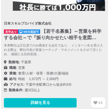
日本スキルプロバイダ株式会社
【若干名募集】～営業を科学
見学あり
WEB面談可
する会社～で『振り向かせたい相手を意図…
本来弊社は正社員でのみ構成する会社であり、 インターン生を受け入
れる際は、弊社代表が直接コーチング・マネジメントをさせて頂くた
め、 確固たる目的意識…
勤務地:
千葉県
職種:
営業
業種:
教育/人材・保育・医療/介護/福祉
給与:
時給 1,072円 ～ 2,000円
アクセス:
千葉中央駅東口から徒歩約3分
勤務条件:
週3日以上
詳細を見る
44