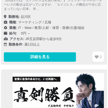
【目指すのは「エイジレスな社会の実現」】 ジェンダーレスやボーダ
ーレスの動きは広がっていますが、「エイジレス」の概念が十分に広
まっていない日本。 年…
勤務地:
品川区
職種:
マーケティング / 広報
業種:
IT・Web
/
教育/人材・保育・医療/介護/福祉
給与:
0円 ～
アクセス:
JR五反田駅から徒歩9分
勤務条件:
週1日以上
詳細を見る
0