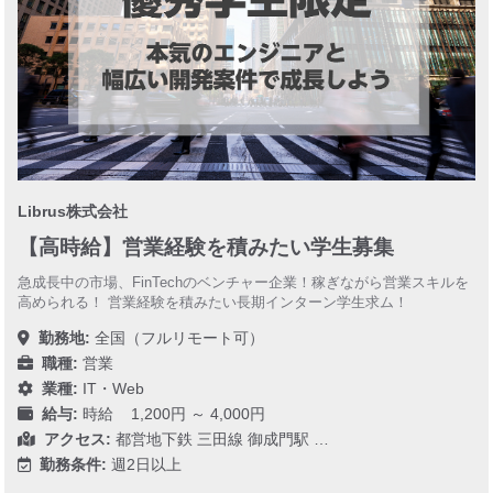
Librus株式会社
【高時給】営業経験を積みたい学生募集
急成長中の市場、FinTechのベンチャー企業！稼ぎながら営業スキルを
高められる！ 営業経験を積みたい長期インターン学生求ム！
勤務地:
全国（フルリモート可）
職種:
営業
業種:
IT・Web
給与:
時給 1,200円 ～ 4,000円
アクセス:
都営地下鉄 三田線 御成門駅 …
勤務条件:
週2日以上