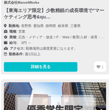
株式会社MarvelWorks
【東海エリア限定】少数精鋭の成長環境で"マー
ケティング思考&qu…
勤務地:
長野県
愛知県
静岡県
岐阜県
三重県
職種:
営業
業種:
広告・メディア・放送
/
IT・Web
/
教育/人材・保育・医療/介護/福祉
給与:
0円 ～
アクセス:
勤務場所は都度変更になります。
勤務条件:
週1日以上
詳細を見る
1