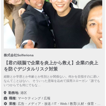
株式会社Solferiona
【君の頭脳で企業を炎上から救え】企業の炎上
を防ぐデジタルリスク対策
経験とか学歴とか年齢とか性別とか関係ない。何かを目指すのに遅い
なんてことはない。 そういった意味を込めて採用スローガン「誰でも
いつからでも何にでもな…
勤務地:
港区
職種:
マーケティング / 広報
業種:
広告・メディア・放送
/
IT・Web
/
教育/人材・保育・医療/介護/福祉