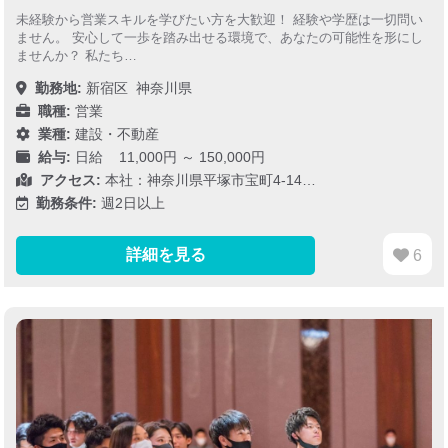
未経験から営業スキルを学びたい方を大歓迎！ 経験や学歴は一切問い
ません。 安心して一歩を踏み出せる環境で、あなたの可能性を形にし
ませんか？ 私たち…
勤務地:
新宿区
神奈川県
職種:
営業
業種:
建設・不動産
給与:
日給 11,000円 ～ 150,000円
アクセス:
本社：神奈川県平塚市宝町4-14…
勤務条件:
週2日以上
詳細を見る
6