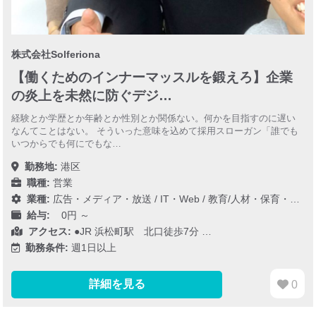
株式会社Solferiona
【働くためのインナーマッスルを鍛えろ】企業
の炎上を未然に防ぐデジ…
経験とか学歴とか年齢とか性別とか関係ない。何かを目指すのに遅い
なんてことはない。 そういった意味を込めて採用スローガン「誰でも
いつからでも何にでもな…
勤務地:
港区
職種:
営業
業種:
広告・メディア・放送
/
IT・Web
/
教育/人材・保育・医療/介護/福祉
給与:
0円 ～
アクセス:
●JR 浜松町駅 北口徒歩7分 …
勤務条件:
週1日以上
詳細を見る
0