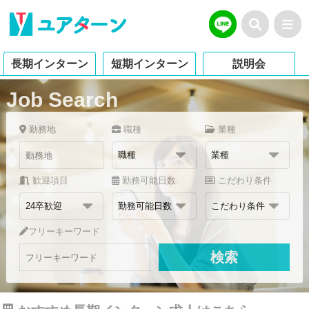
長期インターン
短期インターン
説明会
Job Search
勤務地
職種
業種
歓迎項目
勤務可能日数
こだわり条件
フリーキーワード