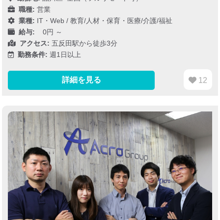
職種:
営業
業種:
IT・Web
/
教育/人材・保育・医療/介護/福祉
給与:
0円 ～
アクセス:
五反田駅から徒歩3分
勤務条件:
週1日以上
詳細を見る
12