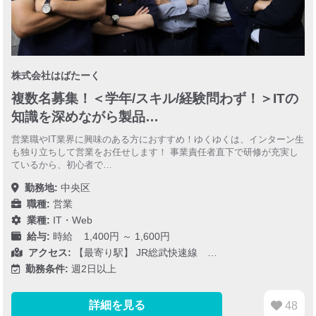
株式会社はばたーく
複数名募集！＜学年/スキル/経験問わず！＞ITの
知識を深めながら製品…
営業職やIT業界に興味のある方におすすめ！ゆくゆくは、インターン生
も独り立ちして営業をお任せします！ 事業責任者直下で研修が充実し
ているから、初心者で…
勤務地:
中央区
職種:
営業
業種:
IT・Web
給与:
時給 1,400円 ～ 1,600円
アクセス:
【最寄り駅】 JR総武快速線 …
勤務条件:
週2日以上
詳細を見る
48