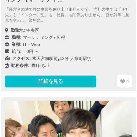
「経営者の隣で共に事業を創り上げませんか？」 当社の中では「正社
員」も「インターン生」も「社長」も関係ありません。 皆が対等に意
見を交わし、業務に…
勤務地:
中央区
職種:
マーケティング / 広報
業種:
IT・Web
給与:
0円 ～
アクセス:
水天宮前駅徒歩2分 人形町駅徒…
勤務条件:
週1日以上
詳細を見る
4