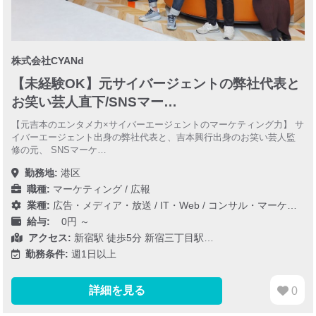
株式会社CYANd
【未経験OK】元サイバージェントの弊社代表と
お笑い芸人直下/SNSマー…
【元吉本のエンタメ力×サイバーエージェントのマーケティング力】 サ
イバーエージェント出身の弊社代表と、吉本興行出身のお笑い芸人監
修の元、 SNSマーケ…
勤務地:
港区
職種:
マーケティング / 広報
業種:
広告・メディア・放送
/
IT・Web
/
コンサル・マーケティング
給与:
0円 ～
アクセス:
新宿駅 徒歩5分 新宿三丁目駅…
勤務条件:
週1日以上
詳細を見る
0