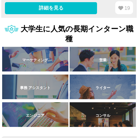
詳細を見る
19
大学生に人気の長期インターン職
種
マーケティング
営業
事務 アシスタント
ライター
エンジニア
コンサル