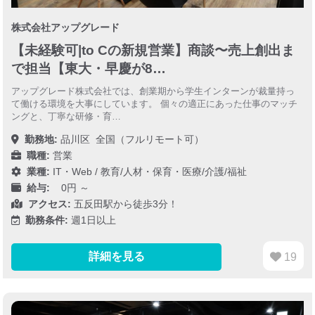
株式会社アップグレード
【未経験可|to Cの新規営業】商談〜売上創出ま
で担当【東大・早慶が8…
アップグレード株式会社では、創業期から学生インターンが裁量持っ
て働ける環境を大事にしています。 個々の適正にあった仕事のマッチ
ングと、丁寧な研修・育…
勤務地:
品川区
全国（フルリモート可）
職種:
営業
業種:
IT・Web
/
教育/人材・保育・医療/介護/福祉
給与:
0円 ～
アクセス:
五反田駅から徒歩3分！
勤務条件:
週1日以上
詳細を見る
19