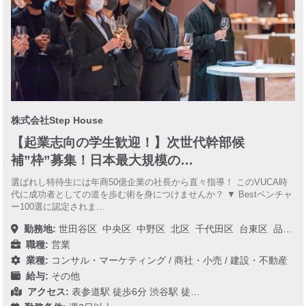
株式会社Step House
【起業志向の学生歓迎！】次世代幹部候
補”枠”募集！日本最大規模の…
選ばれし特待生には年商50億企業の社長から直々指導！ このVUCA時
代に成功者としての道を歩む術を身につけませんか？ ▼ Bestベンチャ
ー100選に認定されま…
勤務地:
世田谷区
中央区
中野区
北区
千代田区
台東区
品川区
職種:
営業
業種:
コンサル・マーケティング
/
商社・小売
/
建設・不動産
給与:
その他
アクセス:
表参道駅 徒歩6分 渋谷駅 徒…