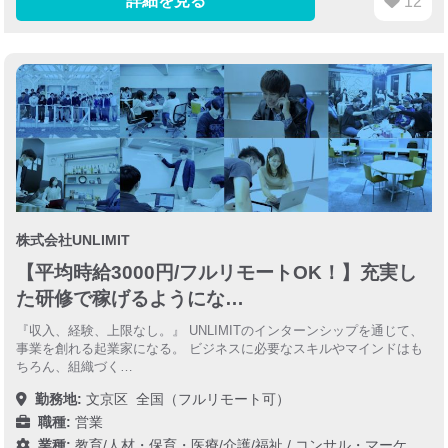
詳細を見る
12
株式会社UNLIMIT
【平均時給3000円/フルリモートOK！】充実し
た研修で稼げるようにな…
『収入、経験、上限なし。』 UNLIMITのインターンシップを通じて、
事業を創れる起業家になる。 ビジネスに必要なスキルやマインドはも
ちろん、組織づく…
勤務地:
文京区
全国（フルリモート可）
職種:
営業
業種:
教育/人材・保育・医療/介護/福祉
/
コンサル・マーケティング