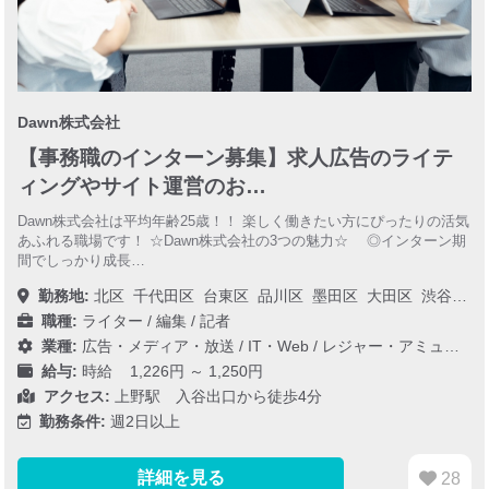
Dawn株式会社
【事務職のインターン募集】求人広告のライテ
ィングやサイト運営のお…
Dawn株式会社は平均年齢25歳！！ 楽しく働きたい方にぴったりの活気
あふれる職場です！ ☆Dawn株式会社の3つの魅力☆ ◎インターン期
間でしっかり成長…
勤務地:
北区
千代田区
台東区
品川区
墨田区
大田区
渋谷区
職種:
ライター / 編集 / 記者
業種:
広告・メディア・放送
/
IT・Web
/
レジャー・アミューズメント
給与:
時給 1,226円 ～ 1,250円
アクセス:
上野駅 入谷出口から徒歩4分
勤務条件:
週2日以上
詳細を見る
28