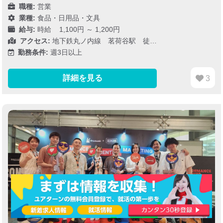
職種:
営業
業種:
食品・日用品・文具
給与:
時給 1,100円 ～ 1,200円
アクセス:
地下鉄丸ノ内線 茗荷谷駅 徒…
勤務条件:
週3日以上
詳細を見る
3