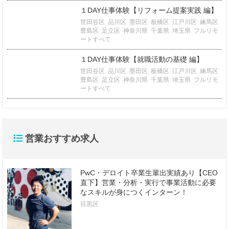
１DAY仕事体験【リフォーム提案実践 編】
世田谷区
品川区
墨田区
板橋区
江戸川区
練馬区
豊島区
足立区
神奈川県
千葉県
埼玉県
フルリモ
ートすべて
１DAY仕事体験【就職活動の基礎 編】
世田谷区
品川区
墨田区
板橋区
江戸川区
練馬区
豊島区
足立区
神奈川県
千葉県
埼玉県
フルリモ
ートすべて
営業おすすめ求人
PwC・デロイト卒業生輩出実績あり【CEO
直下】営業・分析・実行で事業活動に必要
なスキルが身につくインターン！
目黒区