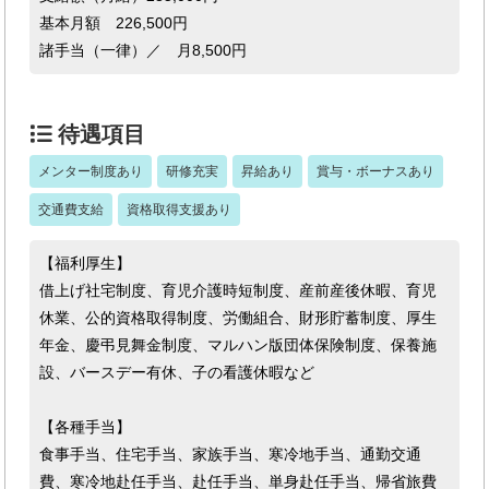
基本月額 226,500円
諸手当（一律）／ 月8,500円
待遇項目
メンター制度あり
研修充実
昇給あり
賞与・ボーナスあり
交通費支給
資格取得支援あり
【福利厚生】
借上げ社宅制度、育児介護時短制度、産前産後休暇、育児
休業、公的資格取得制度、労働組合、財形貯蓄制度、厚生
年金、慶弔見舞金制度、マルハン版団体保険制度、保養施
設、バースデー有休、子の看護休暇など
【各種手当】
食事手当、住宅手当、家族手当、寒冷地手当、通勤交通
費、寒冷地赴任手当、赴任手当、単身赴任手当、帰省旅費