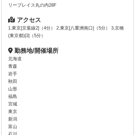
リープレイス丸の内28F
アクセス
1.東京[京葉線2]（4分） 2.東京[八重洲南口]（5分） 3.京橋
(東京都)[3]（5分）
勤務地/開催場所
北海道
青森
岩手
秋田
山形
福島
宮城
東京
新潟
富山
石川