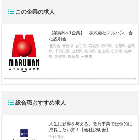
この企業の求人
【業界No.1企業】 株式会社マルハン 会
社説明会
北海道
青森県
岩手県
宮城県
秋田県
山形県
福島
県
千代田区
山梨県
新潟県
富山県
石川県
福井
県
愛知県
岐阜県
三重県
総合職おすすめ求人
人生に影響を与える、教育事業で圧倒的に
成長したい方！【会社説明会】
千代田区