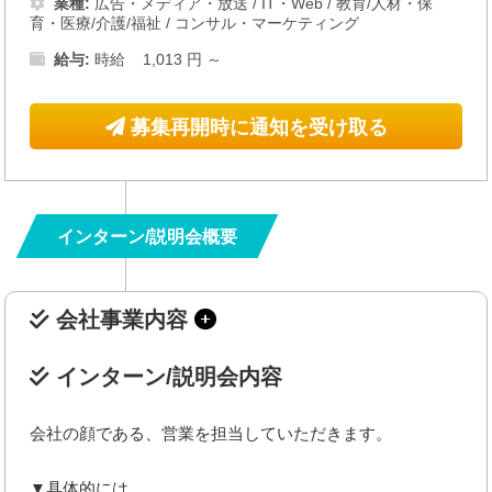
業種:
広告・メディア・放送
/
IT・Web
/
教育/人材・保
育・医療/介護/福祉
/
コンサル・マーケティング
給与:
時給 1,013 円 ～
募集再開時に通知を受け取る
インターン/説明会概要
会社事業内容
インターン/説明会内容
会社の顔である、営業を担当していただきます。
▼具体的には…