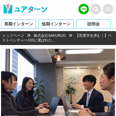
長期インターン
短期インターン
説明会
トップページ
株式会社SAKURUG
【営業学生求む！】ベ
ストベンチャー100に選ばれた…