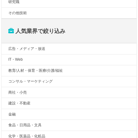
研究職
その他技術
人気業界で絞り込み
広告・メディア・放送
IT・Web
教育/人材・保育・医療/介護/福祉
コンサル・マーケティング
商社・小売
建設・不動産
金融
食品・日用品・文具
化学・医薬品・化粧品