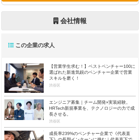
会社情報
この企業の求人
【営業学生求む！】ベストベンチャー100に
選ばれた新進気鋭のベンチャー企業で営業
スキルを磨く！
渋谷区
エンジニア募集｜チーム開発×実装経験。
HRTech新規事業を、テクノロジーの力で成
長させる。
渋谷区
成長率239%のベンチャー企業で《代表直
下》の長期インターンに挑む｜代表直下で