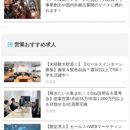
事業創出や国内外拠点展開のリードに携わ
れます！
営業おすすめ求人
【未経験大歓迎！】【セールスインターン
募集】服装＆髪色自由＊週3日以上でOK！
学生活躍中！
渋谷区
【稼ぎたい人集まれ！１Day説明会＆選考
会】提案営業/月給35万/年収1,000万円以上
を目指せる/社員寮完備
渋谷区
【限定求人】セールス×WEBマーケティン