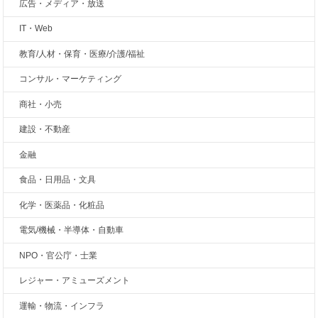
広告・メディア・放送
IT・Web
教育/人材・保育・医療/介護/福祉
コンサル・マーケティング
商社・小売
建設・不動産
金融
食品・日用品・文具
化学・医薬品・化粧品
電気/機械・半導体・自動車
NPO・官公庁・士業
レジャー・アミューズメント
運輸・物流・インフラ