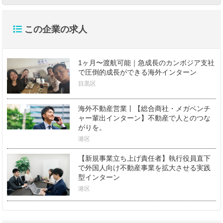
この企業の求人
1ヶ月〜渡航可能｜急成長のカンボジア支社
で圧倒的成長ができる海外インターン
目黒区
海外不動産営業丨【総合商社・メガベンチ
ャー輩出インターン】不動産で人とのつな
がりを。
港区
【新規事業立ち上げ責任者】執行役員直下
で外国人向け不動産事業を拡大させる実践
型インターン
港区