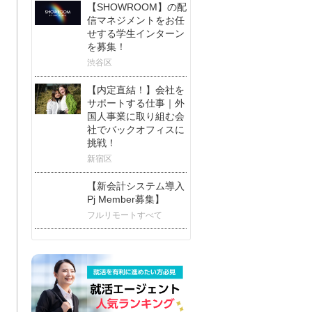
【SHOWROOM】の配
信マネジメントをお任
せする学生インターン
を募集！
渋谷区
【内定直結！】会社を
サポートする仕事｜外
国人事業に取り組む会
社でバックオフィスに
挑戦！
新宿区
【新会計システム導入
Pj Member募集】
フルリモートすべて