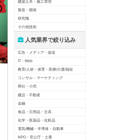
建築土木・施工管理
製造・開発
研究職
その他技術
人気業界で絞り込み
広告・メディア・放送
IT・Web
教育/人材・保育・医療/介護/福祉
コンサル・マーケティング
商社・小売
建設・不動産
金融
食品・日用品・文具
化学・医薬品・化粧品
電気/機械・半導体・自動車
NPO・官公庁・士業