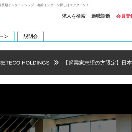
 / 広報長期インターンシップ・有給インターン探しはユアターン！
求人を検索
適職診断
会員登
ーン
説明会
ETECO HOLDINGS
【起業家志望の方限定】日本