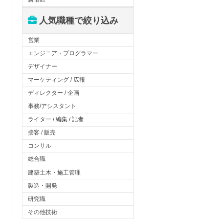
人気職種で絞り込み
営業
エンジニア・プログラマー
デザイナー
マーケティング / 広報
ディレクター / 企画
事務/アシスタント
ライター / 編集 / 記者
接客 / 販売
コンサル
総合職
建築土木・施工管理
製造・開発
研究職
その他技術