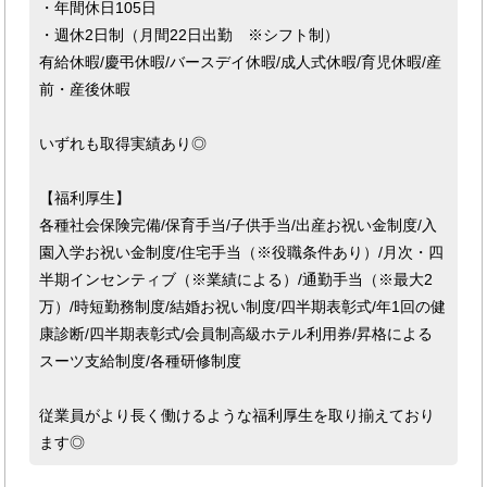
・年間休日105日
・週休2日制（月間22日出勤 ※シフト制）
有給休暇/慶弔休暇/バースデイ休暇/成人式休暇/育児休暇/産
前・産後休暇
いずれも取得実績あり◎
【福利厚生】
各種社会保険完備/保育手当/子供手当/出産お祝い金制度/入
園入学お祝い金制度/住宅手当（※役職条件あり）/月次・四
半期インセンティブ（※業績による）/通勤手当（※最大2
万）/時短勤務制度/結婚お祝い制度/四半期表彰式/年1回の健
康診断/四半期表彰式/会員制高級ホテル利用券/昇格による
スーツ支給制度/各種研修制度
従業員がより長く働けるような福利厚生を取り揃えており
ます◎