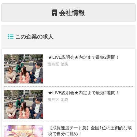
会社情報
この企業の求人
★LIVE説明会★内定まで最短2週間！
豊島区
池袋
★LIVE説明会★内定まで最短2週間！
豊島区
池袋
【成長速度チート急】全国1位の圧倒的な環
境で自分に挑め！