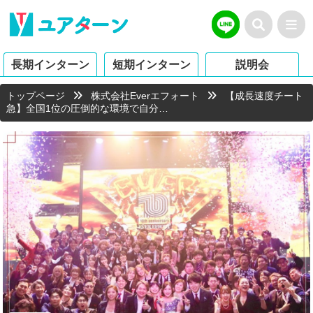
長期インターン
短期インターン
説明会
トップページ
株式会社Everエフォート
【成長速度チート
急】全国1位の圧倒的な環境で自分…