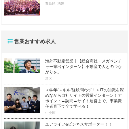
豊島区
池袋
営業おすすめ求人
海外不動産営業丨【総合商社・メガベンチ
ャー輩出インターン】不動産で人とのつな
がりを。
港区
＜学年/スキル/経験問わず！＞ITの知識を深
めながら自社サイトの営業インターン！ア
ポイント→訪問→サイト運営まで、事業責
任者直下で全て学べる！
中央区
ユアライフ&ビジネスサポーター！！