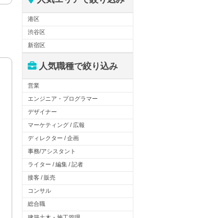
港区
渋谷区
新宿区
人気職種で絞り込み
営業
エンジニア・プログラマー
デザイナー
マーケティング / 広報
ディレクター / 企画
事務/アシスタント
ライター / 編集 / 記者
接客 / 販売
コンサル
総合職
建築土木・施工管理