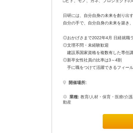
□ヒト、モノ、カネ、プロジェクトの
日研には、自分自身の未来を創り出
自分の手で、自分自身の未来を築き
◎おかげさまで2022年4月 日経就
◎文理不問・未経験歓迎
建設系国家資格を複数有した専任講
◎新卒女性社員の比率は3～4割
手に職をつけて活躍できるフィール
開催場所:
業種:
教育/人材・保育・医療/介護
動産