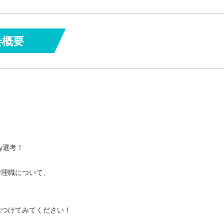
会概要
y選考！
管理職について、
！
ぶつけてみてください！