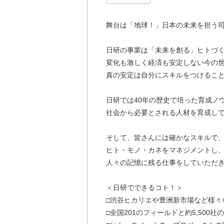
舞台は「地球！」日本の未来を担う
日研の事業は「未来を創る」ヒトづ
変化も激しく経済も安定しない今の
真の安定は自分にスキルをつけるこ
日研では40年の歴史で培った育成ノ
社会から必要とされる人材を育成し
そして、皆さんには確かなスキルで
ヒト・モノ・カネをマネジメントし
人々の記憶に残る仕事をしていただ
＜日研でできるコト！＞
□渋谷ヒカリエや豊洲新市場など様々
□全国201のフィールドと約5,500