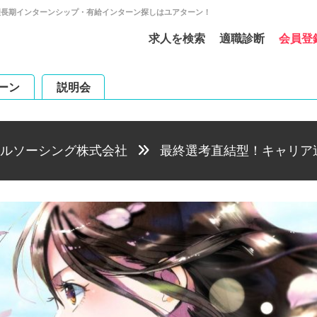
理長期インターンシップ・有給インターン探しはユアターン！
求人を検索
適職診断
会員登
ーン
説明会
ルソーシング株式会社
最終選考直結型！キャリア追