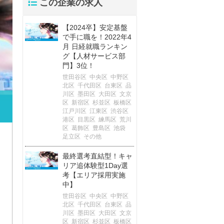
この企業の求人
【2024卒】安定基盤
で手に職を！2022年4
月 日経就職ランキン
グ【人材サービス部
門】3位！
世田谷区
中央区
中野区
北区
千代田区
台東区
品
川区
墨田区
大田区
文京
区
新宿区
杉並区
板橋区
江戸川区
江東区
渋谷区
港区
目黒区
練馬区
荒川
区
葛飾区
豊島区
池袋
足立区
その他
最終選考直結型！キャ
リア追体験型1Day選
考【エリア採用実施
中】
世田谷区
中央区
中野区
北区
千代田区
台東区
品
川区
墨田区
大田区
文京
区
新宿区
杉並区
板橋区