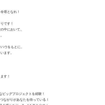
司令塔となれ！
くりです！
世の中において、
と。
ウハウをもとに、
ています。
、
、
きます！
なビッグプロジェクトを経験！
社のつながりがあなたを待っている！