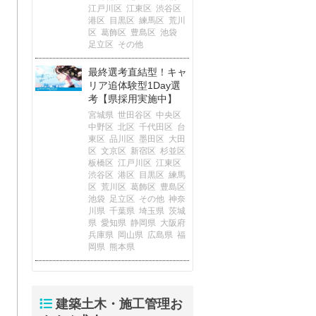
江戸川区
江東区
渋谷区
港区
目黒区
練馬区
荒川
区
葛飾区
豊島区
池袋
足立区
その他
最終選考直結型！キャ
リア追体験型1Day選
考【県採用実施中】
宮城県
世田谷区
中央区
中野区
北区
千代田区
台
東区
品川区
墨田区
大田
区
文京区
新宿区
杉並区
板橋区
江戸川区
江東区
渋谷区
港区
目黒区
練馬
区
荒川区
葛飾区
豊島区
池袋
足立区
その他
神奈
川県
千葉県
埼玉県
茨城
県
愛知県
静岡県
大阪府
兵庫県
岡山県
広島県
福
岡県
熊本県
建築土木・施工管理お