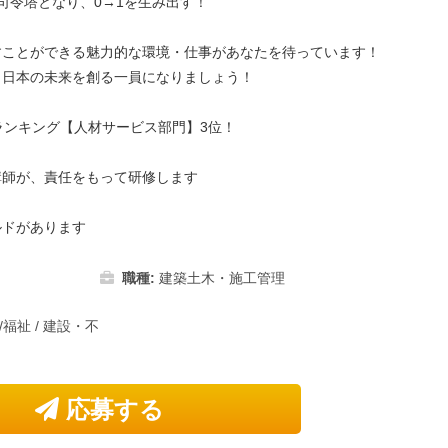
司令塔となり、0→1を生み出す！
すことができる魅力的な環境・仕事があなたを待っています！
、日本の未来を創る一員になりましょう！
職ランキング【人材サービス部門】3位！
師が、責任をもって研修します
ドがあります
職種:
建築土木・施工管理
/福祉
/
建設・不
応募する