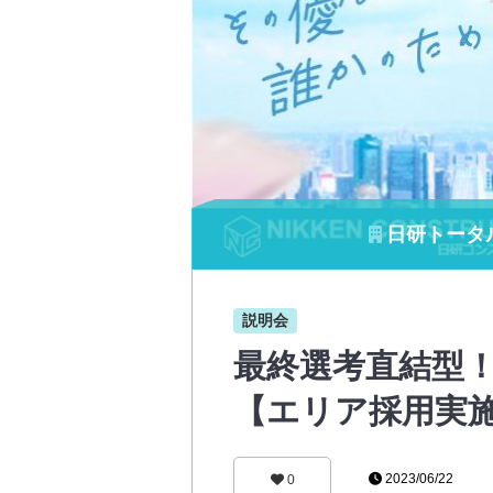
日研トータ
説明会
最終選考直結型！
【エリア採用実
2023/06/22
0