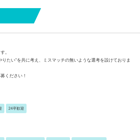
ます。
やりたい”を共に考え、ミスマッチの無いような選考を設けておりま
応募ください！
迎
24卒歓迎