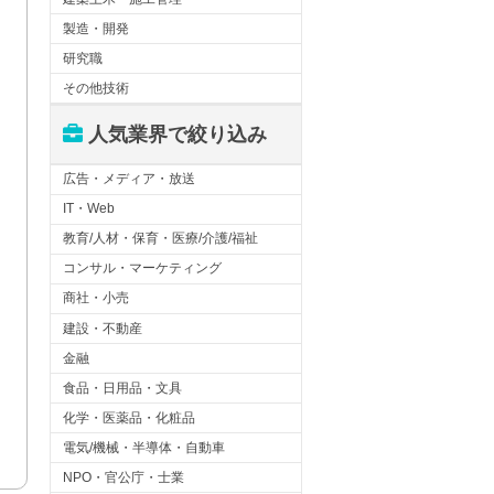
製造・開発
研究職
その他技術
人気業界で絞り込み
広告・メディア・放送
IT・Web
教育/人材・保育・医療/介護/福祉
コンサル・マーケティング
商社・小売
建設・不動産
金融
食品・日用品・文具
化学・医薬品・化粧品
電気/機械・半導体・自動車
NPO・官公庁・士業