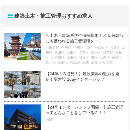
建築土木・施工管理おすすめ求人
＼土木・建築系学生積極募集！／ 伝統建設
にも携われる施工管理職をー。
世田谷区
中央区
中野区
北区
千代田区
台東区
品
川区
墨田区
大田区
文京区
新宿区
杉並区
板橋
区
江戸川区
江東区
渋谷区
港区
目黒区
練馬区
荒川区
葛飾区
豊島区
池袋
足立区
その他
【24卒の方必見！】建設業界の魅力を発
信！要建設 1dayインターシップ
【24卒インターンシップ開催！】施工管理
ってどんなことをしているの！？
港区