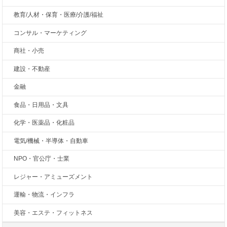
教育/人材・保育・医療/介護/福祉
コンサル・マーケティング
商社・小売
建設・不動産
金融
食品・日用品・文具
化学・医薬品・化粧品
電気/機械・半導体・自動車
NPO・官公庁・士業
レジャー・アミューズメント
運輸・物流・インフラ
美容・エステ・フィットネス