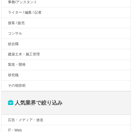
事務/アシスタント
ライター / 編集 / 記者
接客 / 販売
コンサル
総合職
建築土木・施工管理
製造・開発
研究職
その他技術
人気業界で絞り込み
広告・メディア・放送
IT・Web