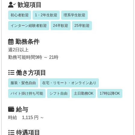
歓迎項目
初心者歓迎
1・2年生歓迎
理系学生歓迎
インターン経験者歓迎
24卒歓迎
25卒歓迎
勤務条件
週2日以上
勤務可能時間9時 ～ 21時
働き方項目
服装・髪色自由
在宅・リモート・オンラインあり
バイト掛け持ち可能
シフト自由
土日勤務OK
17時以降OK
給与
時給 1,115 円 ～
待遇項目