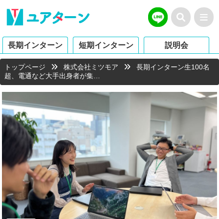
長期インターン
短期インターン
説明会
トップページ
株式会社ミツモア
長期インターン生100名
超、電通など大手出身者が集…