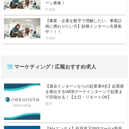
ーン募集！
中央区
【事業・企業を数字で理解したい、事業計
画に携わりたい方】財務インターン生募集
中！！！
中央区
マーケティング / 広報おすすめ求人
【過去インターンからの起業者4名】起業家
を輩出するWEBマーケインターンで起業ま
で目指せる！【土日・リモートOK】
港区
【AI×エンタメ】役員直下SNSマーケ×新規