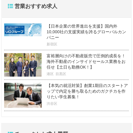
営業おすすめ求人
【日本企業の世界進出を支援】国内外
10,000社の支援実績を誇るグローバルカン
パニー
新宿区
富裕層向けの不動産販売で圧倒的成長を！
海外不動産のインサイドセールス業務をお
任せ【土日も勤務OK！】
港区
目黒区
【本気の就活対策】創業1期目のスタートア
ップで内定を勝ち取るためのガクチカを作
りたい学生募集！
渋谷区