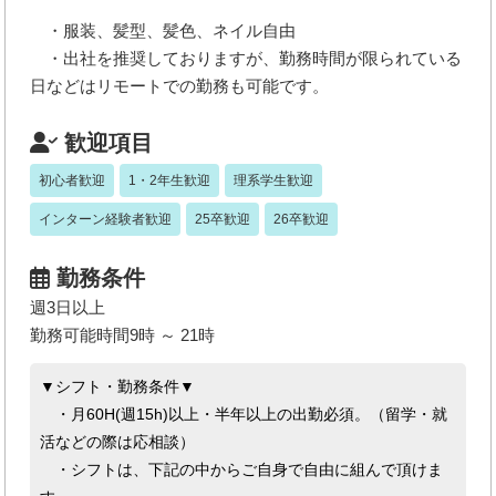
・服装、髪型、髪色、ネイル自由
・出社を推奨しておりますが、勤務時間が限られている
日などはリモートでの勤務も可能です。
歓迎項目
初心者歓迎
1・2年生歓迎
理系学生歓迎
インターン経験者歓迎
25卒歓迎
26卒歓迎
勤務条件
週3日以上
勤務可能時間9時 ～ 21時
▼シフト・勤務条件▼
・月60H(週15h)以上・半年以上の出勤必須。（留学・就
活などの際は応相談）
・シフトは、下記の中からご自身で自由に組んで頂けま