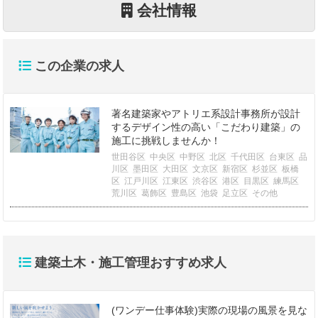
会社情報
この企業の求人
著名建築家やアトリエ系設計事務所が設計
するデザイン性の高い「こだわり建築」の
施工に挑戦しませんか！
世田谷区
中央区
中野区
北区
千代田区
台東区
品
川区
墨田区
大田区
文京区
新宿区
杉並区
板橋
区
江戸川区
江東区
渋谷区
港区
目黒区
練馬区
荒川区
葛飾区
豊島区
池袋
足立区
その他
建築土木・施工管理おすすめ求人
(ワンデー仕事体験)実際の現場の風景を見な