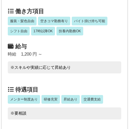
働き方項目
服装・髪色自由
空きコマ勤務有り
バイト掛け持ち可能
シフト自由
17時以降OK
扶養内勤務OK
給与
時給 1,200 円 ～
※スキルや実績に応じて昇給あり
待遇項目
メンター制度あり
研修充実
昇給あり
交通費支給
※要相談