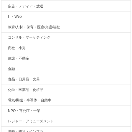
広告・メディア・放送
IT・Web
教育/人材・保育・医療/介護/福祉
コンサル・マーケティング
商社・小売
建設・不動産
金融
食品・日用品・文具
化学・医薬品・化粧品
電気/機械・半導体・自動車
NPO・官公庁・士業
レジャー・アミューズメント
運輸・物流・インフラ