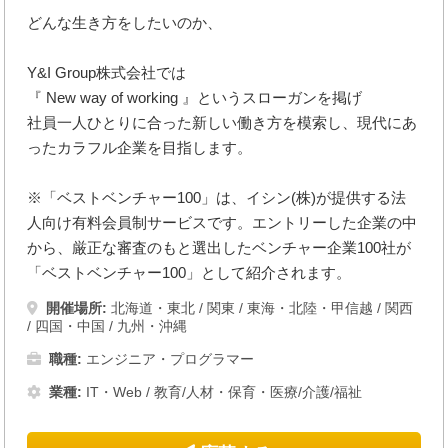
どんな生き方をしたいのか、
Y&I Group株式会社では
『 New way of working 』というスローガンを掲げ
社員一人ひとりに合った新しい働き方を模索し、現代にあ
ったカラフル企業を目指します。
※「ベストベンチャー100」は、イシン(株)が提供する法
人向け有料会員制サービスです。エントリーした企業の中
から、厳正な審査のもと選出したベンチャー企業100社が
「ベストベンチャー100」として紹介されます。
開催場所:
北海道・東北
/
関東
/
東海・北陸・甲信越
/
関西
/
四国・中国
/
九州・沖縄
職種:
エンジニア・プログラマー
業種:
IT・Web
/
教育/人材・保育・医療/介護/福祉