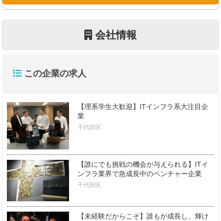
会社情報
この企業の求人
【理系学生大歓迎】ITインフラ系大注目企
業
千代田区
【誰にでも挑戦の機会が与えられる】ITイ
ンフラ業界で急成長中のベンチャー企業
千代田区
【未経験だからこそ】誰もが成長し、輝け