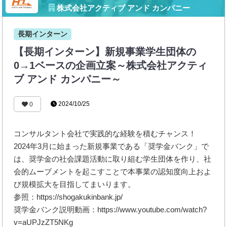
株式会社アクティブ アンド カンパニー
長期インターン
【長期インターン】新規事業学生団体の
0→1ベースの企画立案～株式会社アクティ
ブ アンド カンパニー～
2024/10/25
0
コンサルタント会社で実践的な経験を積むチャンス！
2024年3月に始まった新規事業である「奨学金バンク」で
は、奨学金の社会課題活動に取り組む学生団体を作り、社
会的ムーブメントを起こすことで本事業の認知度向上およ
び規模拡大を目指してまいります。
参照：https://shogakukinbank.jp/
奨学金バンク説明動画：https://www.youtube.com/watch?
v=aUPJzZT5NKg