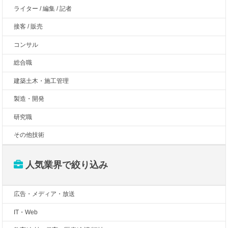
ライター / 編集 / 記者
接客 / 販売
コンサル
総合職
建築土木・施工管理
製造・開発
研究職
その他技術
人気業界で絞り込み
広告・メディア・放送
IT・Web