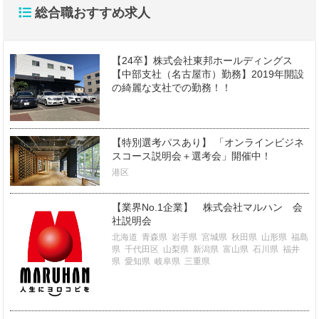
総合職おすすめ求人
【24卒】株式会社東邦ホールディングス
【中部支社（名古屋市）勤務】2019年開設
の綺麗な支社での勤務！！
【特別選考パスあり】 「オンラインビジネ
スコース説明会＋選考会」開催中！
港区
【業界No.1企業】 株式会社マルハン 会
社説明会
北海道
青森県
岩手県
宮城県
秋田県
山形県
福島
県
千代田区
山梨県
新潟県
富山県
石川県
福井
県
愛知県
岐阜県
三重県