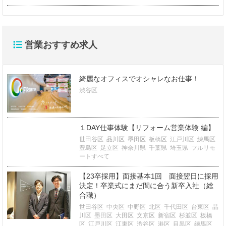
営業おすすめ求人
綺麗なオフィスでオシャレなお仕事！
渋谷区
１DAY仕事体験【リフォーム営業体験 編】
世田谷区
品川区
墨田区
板橋区
江戸川区
練馬区
豊島区
足立区
神奈川県
千葉県
埼玉県
フルリモ
ートすべて
【23卒採用】面接基本1回 面接翌日に採用
決定！卒業式にまだ間に合う新卒入社（総
合職）
世田谷区
中央区
中野区
北区
千代田区
台東区
品
川区
墨田区
大田区
文京区
新宿区
杉並区
板橋
区
江戸川区
江東区
渋谷区
港区
目黒区
練馬区