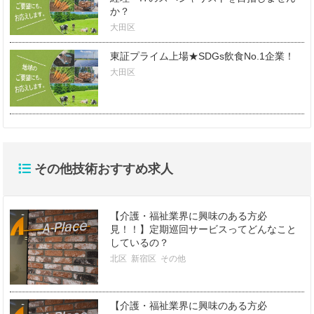
か？
大田区
東証プライム上場★SDGs飲食No.1企業！
大田区
その他技術おすすめ求人
【介護・福祉業界に興味のある方必
見！！】定期巡回サービスってどんなこと
しているの？
北区
新宿区
その他
【介護・福祉業界に興味のある方必