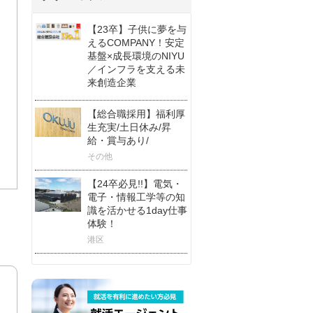
【23卒】子供に夢を与
えるCOMPANY！安定
基盤×成長環境のNIYU
／インフラを支える未
来創造企業
【総合職採用】福利厚
生充実/土日休み/昇
給・賞与あり/
その他
【24卒必見!!】電気・
電子・情報工学等の知
識を活かせる1day仕事
体験！
港区