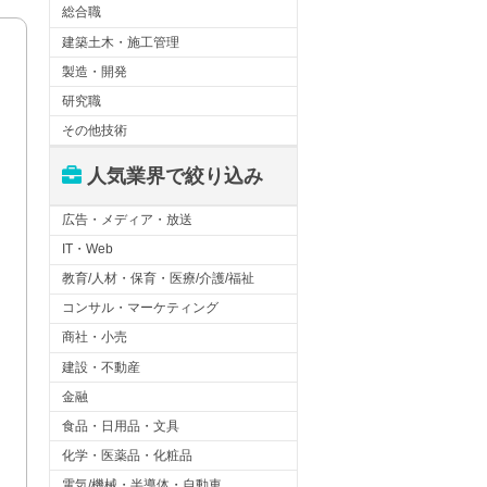
総合職
建築土木・施工管理
製造・開発
研究職
その他技術
人気業界で絞り込み
広告・メディア・放送
IT・Web
教育/人材・保育・医療/介護/福祉
コンサル・マーケティング
商社・小売
建設・不動産
金融
食品・日用品・文具
化学・医薬品・化粧品
電気/機械・半導体・自動車