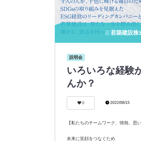
若築建設株
説明会
いろいろな経験
んか？
2022/08/15
0
【私たちのチームワーク、情熱、思
未来に笑顔をつなぐため