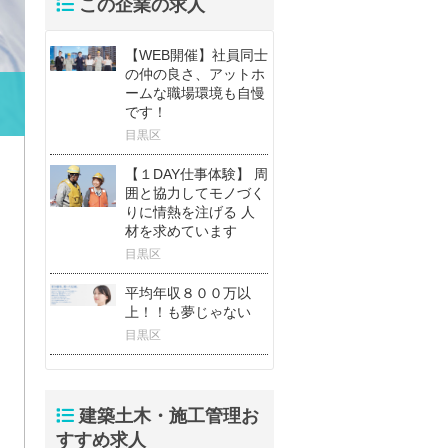
この企業の求人
【WEB開催】社員同士
の仲の良さ、アットホ
ームな職場環境も自慢
です！
目黒区
【１DAY仕事体験】 周
囲と協力してモノづく
りに情熱を注げる 人
材を求めています
目黒区
平均年収８００万以
上！！も夢じゃない
目黒区
建築土木・施工管理お
すすめ求人