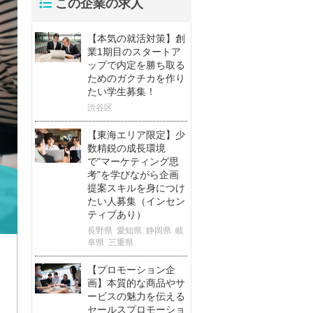
この企業の求人
【本気の就活対策】創
業1期目のスタートア
ップで内定を勝ち取る
ためのガクチカを作り
たい学生募集！
渋谷区
【東海エリア限定】少
数精鋭の成長環境
で"マーケティング思
考"を学びながら企画
提案スキルを身につけ
たい人募集（インセン
ティブあり）
長野県
愛知県
静岡県
岐
阜県
三重県
【プロモーション企
画】本質的な商品やサ
ービスの魅力を伝える
セールスプロモーショ