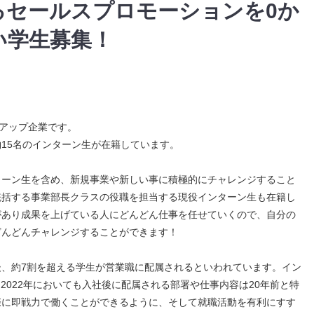
るセールスプロモーションを0か
い学生募集！
トアップ企業です。
15名のインターン生が在籍しています。
ターン生を含め、新規事業や新しい事に積極的にチャレンジすること
統括する事業部長クラスの役職を担当する現役インターン生も在籍し
があり成果を上げている人にどんどん仕事を任せていくので、自分の
どんどんチャレンジすることができます！
後、約7割を超える学生が営業職に配属されるといわれています。イン
2022年においても入社後に配属される部署や仕事内容は20年前と特
際に即戦力で働くことができるように、そして就職活動を有利にすす