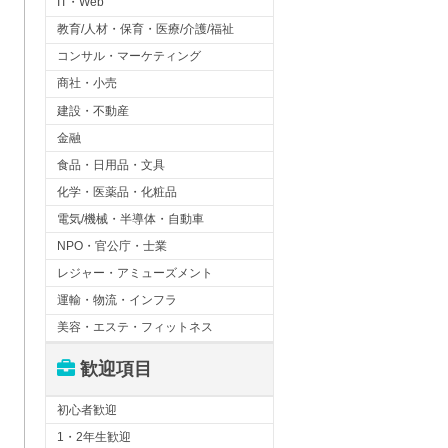
IT・Web
教育/人材・保育・医療/介護/福祉
コンサル・マーケティング
商社・小売
建設・不動産
金融
食品・日用品・文具
化学・医薬品・化粧品
電気/機械・半導体・自動車
NPO・官公庁・士業
レジャー・アミューズメント
運輸・物流・インフラ
美容・エステ・フィットネス
歓迎項目
初心者歓迎
1・2年生歓迎