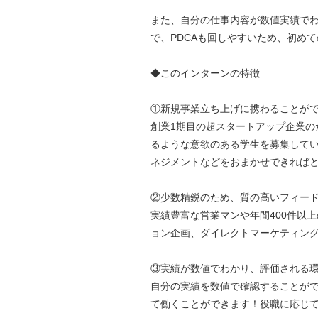
また、自分の仕事内容が数値実績で
で、PDCAも回しやすいため、初め
◆このインターンの特徴
①新規事業立ち上げに携わることが
創業1期目の超スタートアップ企業の
るような意欲のある学生を募集して
ネジメントなどをおまかせできれば
②少数精鋭のため、質の高いフィー
実績豊富な営業マンや年間400件以
ョン企画、ダイレクトマーケティン
③実績が数値でわかり、評価される
自分の実績を数値で確認することが
て働くことができます！役職に応じ