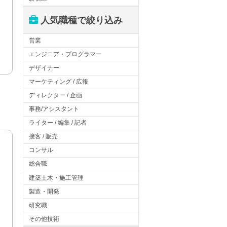
人気職種で絞り込み
営業
エンジニア・プログラマー
デザイナー
マーケティング / 広報
ディレクター / 企画
事務/アシスタント
ライター / 編集 / 記者
接客 / 販売
コンサル
総合職
建築土木・施工管理
製造・開発
研究職
その他技術