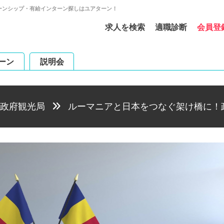
ーンシップ・有給インターン探しはユアターン！
求人を検索
適職診断
会員登
ーン
説明会
政府観光局
ルーマニアと日本をつなぐ架け橋に！