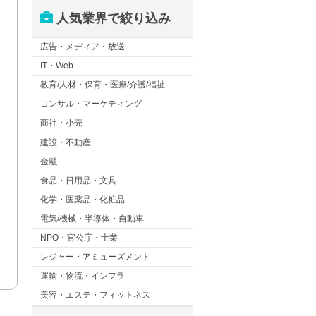
人気業界で絞り込み
広告・メディア・放送
IT・Web
教育/人材・保育・医療/介護/福祉
コンサル・マーケティング
商社・小売
建設・不動産
金融
食品・日用品・文具
化学・医薬品・化粧品
電気/機械・半導体・自動車
NPO・官公庁・士業
レジャー・アミューズメント
運輸・物流・インフラ
美容・エステ・フィットネス