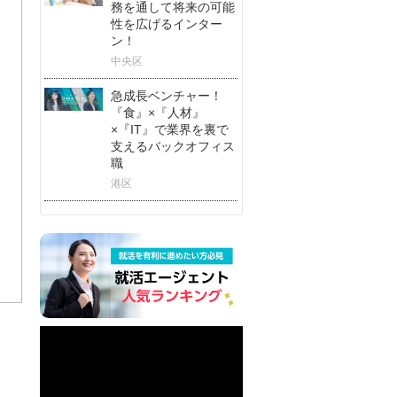
務を通して将来の可能
性を広げるインター
ン！
中央区
急成長ベンチャー！
『食』×『人材』
×『IT』で業界を裏で
支えるバックオフィス
職
港区