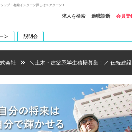
ンシップ・有給インターン探しはユアターン！
求人を検索
適職診断
会員登
ーン
説明会
式会社
＼土木・建築系学生積極募集！／ 伝統建設