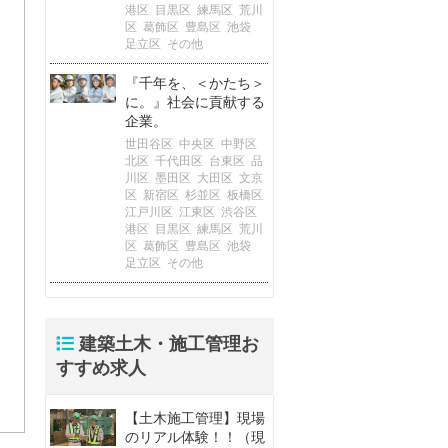
港区
目黒区
練馬区
荒川
区
葛飾区
豊島区
池袋
足立区
その他
『千年を、＜かたち＞
に。』社会に貢献する
企業。
世田谷区
中央区
中野区
北区
千代田区
台東区
品
川区
墨田区
大田区
文京
区
新宿区
杉並区
板橋区
江戸川区
江東区
渋谷区
港区
目黒区
練馬区
荒川
区
葛飾区
豊島区
池袋
足立区
その他
建築土木・施工管理お
すすめ求人
【土木施工管理】現場
のリアル体験！！（現