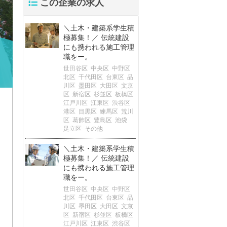
この企業の求人
＼土木・建築系学生積
極募集！／ 伝統建設
にも携われる施工管理
職をー。
世田谷区
中央区
中野区
北区
千代田区
台東区
品
川区
墨田区
大田区
文京
区
新宿区
杉並区
板橋区
江戸川区
江東区
渋谷区
港区
目黒区
練馬区
荒川
区
葛飾区
豊島区
池袋
足立区
その他
＼土木・建築系学生積
極募集！／ 伝統建設
にも携われる施工管理
職をー。
世田谷区
中央区
中野区
北区
千代田区
台東区
品
川区
墨田区
大田区
文京
区
新宿区
杉並区
板橋区
江戸川区
江東区
渋谷区