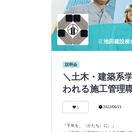
池田建設株
説明会
＼土木・建築系学
われる施工管理
2022/06/15
1
『千年を、〈かたち〉に。』