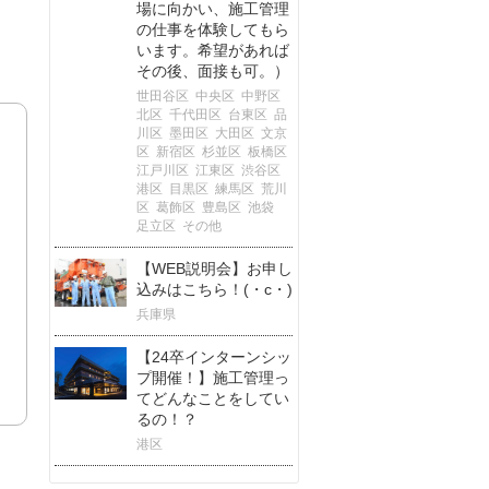
場に向かい、施工管理
の仕事を体験してもら
います。希望があれば
その後、面接も可。）
世田谷区
中央区
中野区
北区
千代田区
台東区
品
川区
墨田区
大田区
文京
区
新宿区
杉並区
板橋区
江戸川区
江東区
渋谷区
港区
目黒区
練馬区
荒川
区
葛飾区
豊島区
池袋
足立区
その他
【WEB説明会】お申し
込みはこちら！(・c・)
兵庫県
【24卒インターンシッ
プ開催！】施工管理っ
てどんなことをしてい
るの！？
港区