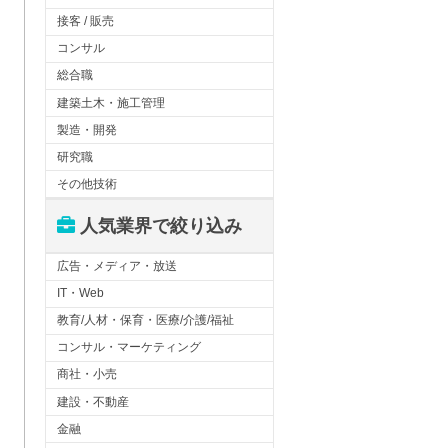
接客 / 販売
コンサル
総合職
建築土木・施工管理
製造・開発
研究職
その他技術
人気業界で絞り込み
広告・メディア・放送
IT・Web
教育/人材・保育・医療/介護/福祉
コンサル・マーケティング
商社・小売
建設・不動産
金融