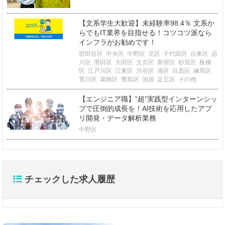
【文系学生大歓迎】未経験率98.4％ 文系か
らでもIT業界を目指せる！コツコツ派なら
インフラがお勧めです！
世田谷区
中央区
中野区
北区
千代田区
台東区
品
川区
墨田区
大田区
文京区
新宿区
杉並区
板橋
区
江戸川区
江東区
渋谷区
港区
目黒区
練馬区
荒川区
葛飾区
豊島区
池袋
足立区
その他
【エンジニア職】”超”実践型インターンシッ
プで圧倒的成長を！AI技術を応用したアプ
リ開発・データ解析業務
中野区
チェックした求人履歴