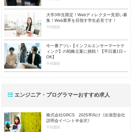
大学3年生限定！Webディレクター見習い募
集！Web業界を目指す学生必見です！
千代田区
今一番アツい【インフルエンサーマーケテ
ィング】の戦略立案に挑戦！【平日週1日～
OK】
千代田区
エンジニア・プログラマーおすすめ求人
株式会社GRCS 2025卒向け《出張型会社
説明会イベント＠金沢》
千代田区