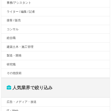
事務/アシスタント
ライター / 編集 / 記者
接客 / 販売
コンサル
総合職
建築土木・施工管理
製造・開発
研究職
その他技術
人気業界で絞り込み
広告・メディア・放送
IT・Web