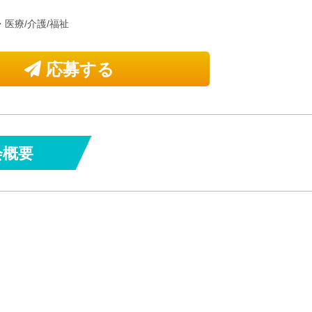
・医療/介護/福祉
応募する
会概要