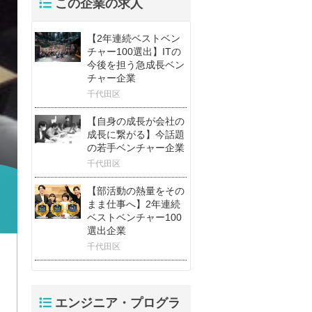
この企業の求人
【2年連続ベストベン
チャー100選出】ITの
今後を担う急成長ベン
チャー企業
千代田区
【自身の成長が会社の
成長に繋がる】今話題
の若手ベンチャー企業
千代田区
【部活動の熱量をその
まま仕事へ】2年連続
ベストベンチャー100
選出企業
千代田区
エンジニア・プログラ