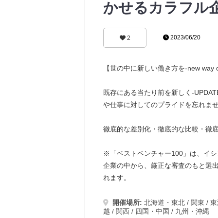
かせるカラフル
2023/06/20
2
【世の中に新しい働き方を-new way of 
既存にある当たり前を新しく-UPDA
や仕事に対してのプライドを忘れま
徹底的な差別化・徹底的な比較・徹
※「ベストベンチャー100」は、イ
企業の中から、厳正な審査のもと選出
れます。
開催場所:
北海道・東北
/
関東
/
東
越
/
関西
/
四国・中国
/
九州・沖縄