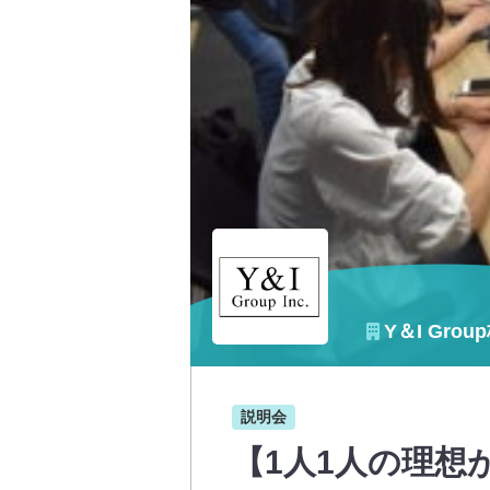
Y＆I Gro
説明会
【1人1人の理想