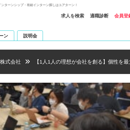
長期インターンシップ・有給インターン探しはユアターン！
求人を検索
適職診断
会員登
ーン
説明会
up株式会社
【1人1人の理想が会社を創る】個性を最