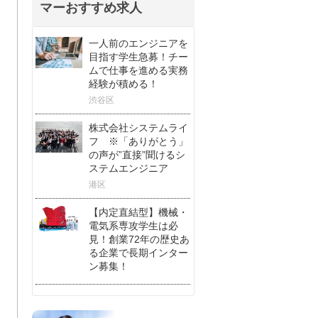
マーおすすめ求人
一人前のエンジニアを
目指す学生急募！チー
ムで仕事を進める実務
経験が積める！
渋谷区
株式会社システムライ
フ ※「ありがとう」
の声が”直接”聞けるシ
ステムエンジニア
港区
【内定直結型】機械・
電気系専攻学生は必
見！創業72年の歴史あ
る企業で長期インター
ン募集！