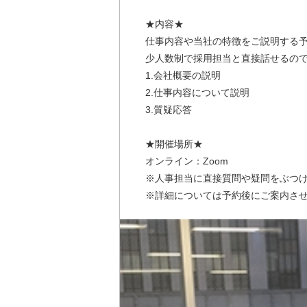
★内容★
仕事内容や当社の特徴をご説明する
少人数制で採用担当と直接話せるの
1.会社概要の説明
2.仕事内容について説明
3.質疑応答
★開催場所★
オンライン：Zoom
※人事担当に直接質問や疑問をぶつ
※詳細については予約後にご案内さ