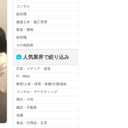
コンサル
総合職
建築土木・施工管理
製造・開発
研究職
その他技術
人気業界で絞り込み
広告・メディア・放送
IT・Web
教育/人材・保育・医療/介護/福祉
コンサル・マーケティング
商社・小売
建設・不動産
金融
食品・日用品・文具