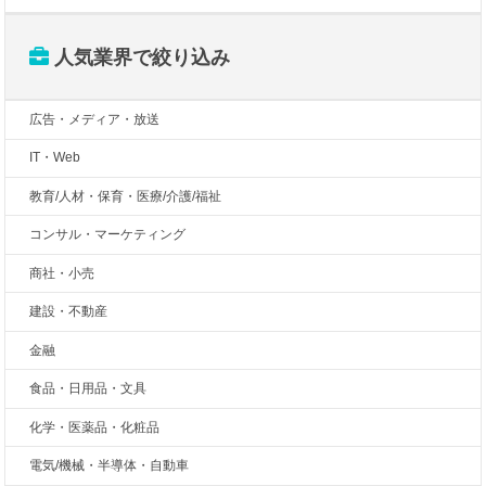
人気業界で絞り込み
広告・メディア・放送
IT・Web
教育/人材・保育・医療/介護/福祉
コンサル・マーケティング
商社・小売
建設・不動産
金融
食品・日用品・文具
化学・医薬品・化粧品
電気/機械・半導体・自動車