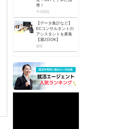
導！
千代田区
【データ集計など】
ECコンサルタントの
アシスタントを募集
【週2日OK】
港区