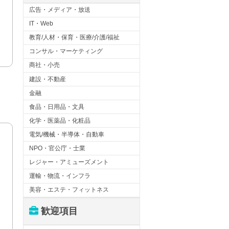
広告・メディア・放送
IT・Web
教育/人材・保育・医療/介護/福祉
コンサル・マーケティング
商社・小売
建設・不動産
金融
食品・日用品・文具
化学・医薬品・化粧品
電気/機械・半導体・自動車
NPO・官公庁・士業
レジャー・アミューズメント
運輸・物流・インフラ
美容・エステ・フィットネス
歓迎項目