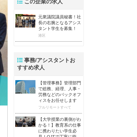
この企業の求人
元衆議院議員秘書！社
長の右腕となるアシス
タント学生を募集！
港区
事務/アシスタントお
すすめ求人
【管理事務】管理部門
で総務、経理、人事・
労務などのバックオフ
ィスをお任せします
フルリモートすべて
【大学授業の裏側がわ
かる！】教育系の仕事
に携わりたい学生必
見！OJTで丁寧に指