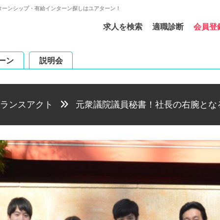
ターンシップ・有給インターン探しはユアターン！
求人を検索
適職診断
会員登
ーン
説明会
ランスアクト
元衆議院議員秘書！社長の右腕とな