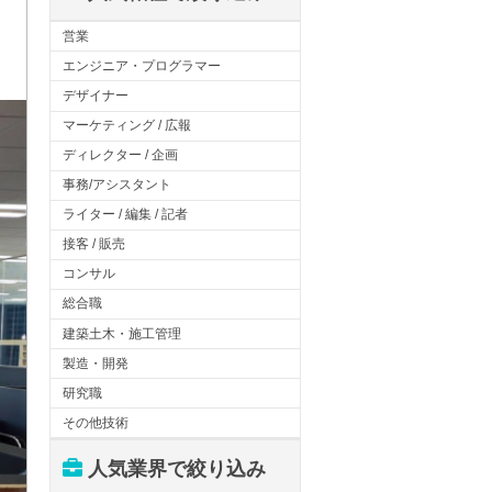
営業
エンジニア・プログラマー
デザイナー
マーケティング / 広報
ディレクター / 企画
事務/アシスタント
ライター / 編集 / 記者
接客 / 販売
コンサル
総合職
建築土木・施工管理
製造・開発
研究職
その他技術
人気業界で絞り込み