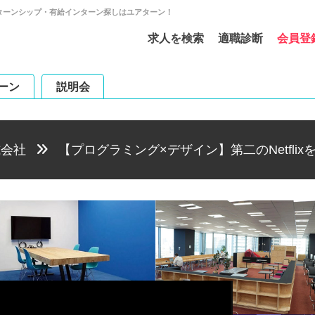
インターンシップ・有給インターン探しはユアターン！
求人を検索
適職診断
会員登
ーン
説明会
株式会社
【プログラミング×デザイン】第二のNetflix