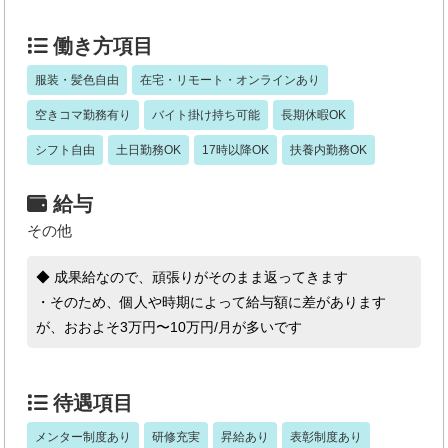
働き方項目
服装・髪色自由
在宅・リモート・オンラインあり
空きコマ勤務有り
バイト掛け持ち可能
長期休暇OK
シフト自由
土日勤務OK
17時以降OK
扶養内勤務OK
給与
その他
◆ 成果給なので、頑張りがそのまま返ってきます
・そのため、個人や時期によって給与額に差があります
が、おおよそ3万円〜10万円/月が多いです
待遇項目
メンター制度あり
研修充実
昇給あり
表彰制度あり