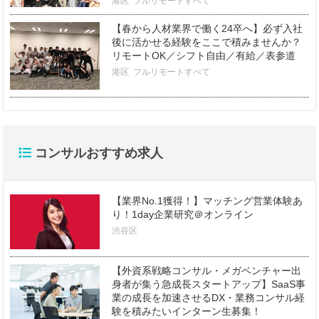
港区
フルリモートすべて
【春から人材業界で働く24卒へ】必ず入社
後に活かせる経験をここで積みませんか？
リモートOK／シフト自由／有給／表参道
港区
フルリモートすべて
コンサルおすすめ求人
【業界No.1獲得！】マッチング営業体験あ
り！1day企業研究＠オンライン
渋谷区
【外資系戦略コンサル・メガベンチャー出
身者が集う急成長スタートアップ】SaaS事
業の成長を加速させるDX・業務コンサル経
験を積みたいインターン生募集！