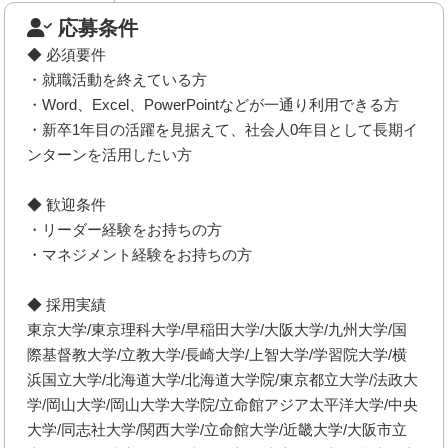
応募条件
◆ 必須要件
・就職活動を終えている方
・Word、Excel、PowerPointなどが一通り利用できる方
・新卒1年目の活躍を見据えて、社会人0年目として長期イ
ンターンを活用したい方
◆ 歓迎条件
・リーダー経験をお持ちの方
・マネジメント経験をお持ちの方
◆ 採用実績
東京大学/東京理科大学/早稲田大学/大阪大学/九州大学/国
際基督教大学/立教大学/長崎大学/上智大学/学習院大学/横
浜国立大学/北海道大学/北海道大学院/東京都立大学/法政大
学/岡山大学/岡山大学大学院/立命館アジア太平洋大学/中央
大学/同志社大学/関西大学/立命館大学/近畿大学/大阪市立