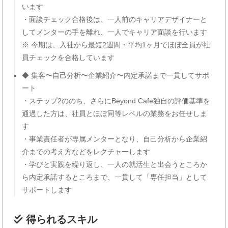
います
・面談チェック合格後は、一人前のキャリアデザイナーと
してメンターの手を離れ、一人でキャリア面談を行います
※ 今期は、入社から最短2週間・平均1ヶ月でほぼ全員が社
員チェックを合格しています
◆ 集客〜自己分析〜企業紹介〜内定承諾まで一貫してサポ
ート
・ステップ2ののち、さらにBeyond Cafe独自の評価基準を
通過した方は、社員とほぼ同等レベルの業務をお任せしま
す
・事業責任者が専属メンターとなり、自己分析から企業紹
介までの考え方などをレクチャーします
・学びと実践を繰り返し、一人の就活生と出会うところか
ら内定承諾するところまで、一貫して「専任担当」として
サポートします
得られるスキル