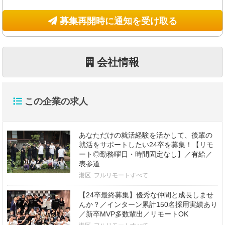
募集再開時に通知を受け取る
会社情報
この企業の求人
あなただけの就活経験を活かして、後輩の
就活をサポートしたい24卒を募集！【リモ
ート◎勤務曜日・時間固定なし】／有給／
表参道
港区
フルリモートすべて
【24卒最終募集】優秀な仲間と成長しませ
んか？／インターン累計150名採用実績あり
／新卒MVP多数輩出／リモートOK