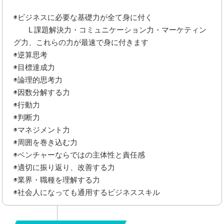
◉ビジネスに必要な基礎力が全て身に付く
L 課題解決力・コミュニケーション力・マーケティン
グ力、これらの力が最速で身に付きます
◉逆算思考
◉目標達成力
◉論理的思考力
◉因数分解する力
◉行動力
◉判断力
◉マネジメント力
◉周囲を巻き込む力
◉ベンチャーならではの主体性と責任感
◉適切に振り返り、改善する力
◉業界・職種を理解する力
◉社会人になっても通用するビジネススキル