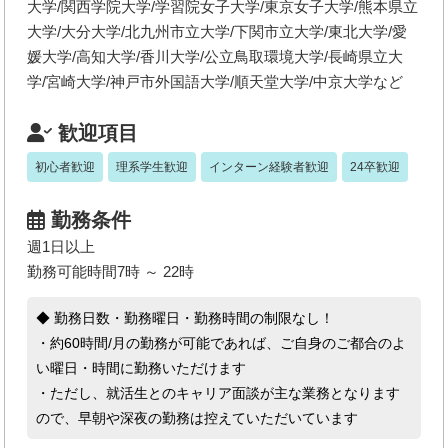
大学/関西学院大学/学習院女子大学/東京女子大学/熊本県立
大学/大分大学/北九州市立大学/下関市立大学/東北大学/愛
媛大学/高知大学/香川大学/公立鳥取環境大学/長崎県立大
学/宮崎大学/神戸市外国語大学/順天堂大学/中京大学など
歓迎項目
初心者歓迎
理系学生歓迎
インターン経験者歓迎
24卒歓迎
勤務条件
週1日以上
勤務可能時間7時 ～ 22時
◆ 勤務日数・勤務曜日・勤務時間の制限なし！
・約60時間/月の勤務が可能であれば、ご自身のご都合のよ
い曜日・時間に勤務いただけます
・ただし、就活生とのキャリア面談が主な業務となります
ので、早朝や深夜の勤務は控えていただいています