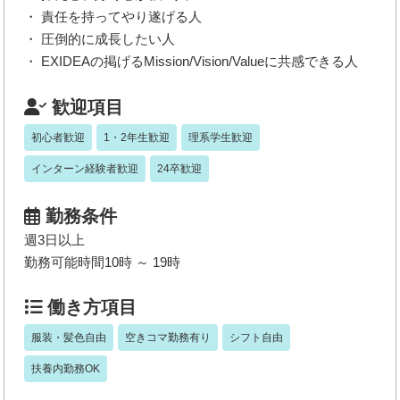
・ 責任を持ってやり遂げる人
・ 圧倒的に成長したい人
・ EXIDEAの掲げるMission/Vision/Valueに共感できる人
歓迎項目
初心者歓迎
1・2年生歓迎
理系学生歓迎
インターン経験者歓迎
24卒歓迎
勤務条件
週3日以上
勤務可能時間10時 ～ 19時
働き方項目
服装・髪色自由
空きコマ勤務有り
シフト自由
扶養内勤務OK