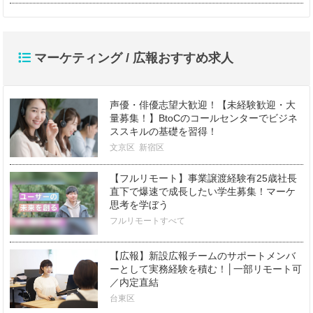
マーケティング / 広報おすすめ求人
声優・俳優志望大歓迎！【未経験歓迎・大
量募集！】BtoCのコールセンターでビジネ
ススキルの基礎を習得！
文京区
新宿区
【フルリモート】事業譲渡経験有25歳社長
直下で爆速で成長したい学生募集！マーケ
思考を学ぼう
フルリモートすべて
【広報】新設広報チームのサポートメンバ
ーとして実務経験を積む！│一部リモート可
／内定直結
台東区