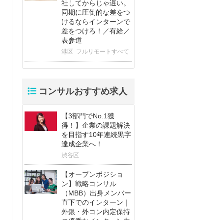
社してからじゃ遅い。
同期に圧倒的な差をつ
けるならインターンで
差をつけろ！／有給／
表参道
港区
フルリモートすべて
コンサルおすすめ求人
【3部門でNo.1獲
得！】企業の課題解決
を目指す10年連続黒字
達成企業へ！
渋谷区
【オープンポジショ
ン】戦略コンサル
（MBB）出身メンバー
直下でのインターン｜
外銀・外コン内定保持