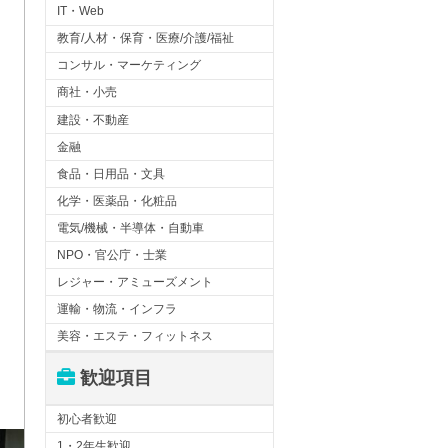
IT・Web
教育/人材・保育・医療/介護/福祉
コンサル・マーケティング
商社・小売
建設・不動産
金融
食品・日用品・文具
化学・医薬品・化粧品
電気/機械・半導体・自動車
NPO・官公庁・士業
レジャー・アミューズメント
運輸・物流・インフラ
美容・エステ・フィットネス
歓迎項目
初心者歓迎
1・2年生歓迎