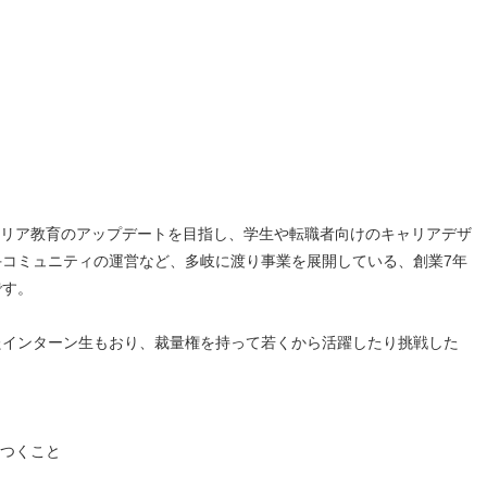
╯
本のキャリア教育のアップデートを目指し、学生や転職者向けのキャリアデザ
手コミュニティの運営など、多岐に渡り事業を展開している、創業7年
です。
たインターン生もおり、裁量権を持って若くから活躍したり挑戦した
身につくこと