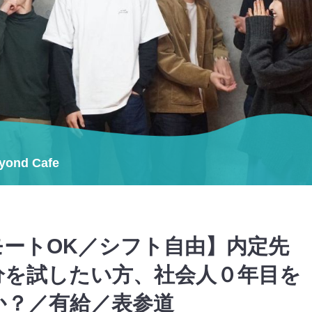
ond Cafe
モートOK／シフト自由】内定先
分を試したい方、社会人０年目を
か？／有給／表参道