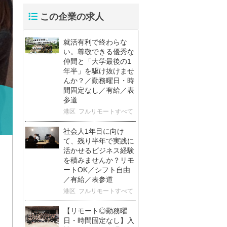
この企業の求人
就活有利で終わらな
い。尊敬できる優秀な
仲間と「大学最後の1
年半」を駆け抜けませ
んか？／勤務曜日・時
間固定なし／有給／表
参道
港区
フルリモートすべて
社会人1年目に向け
て、残り半年で実践に
活かせるビジネス経験
を積みませんか？リモ
ートOK／シフト自由
／有給／表参道
港区
フルリモートすべて
【リモート◎勤務曜
日・時間固定なし】入