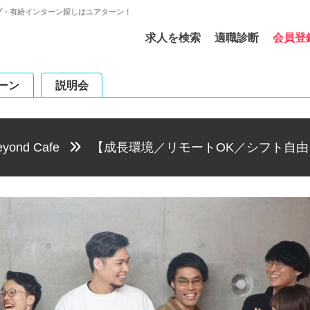
シップ・有給インターン探しはユアターン！
求人を検索
適職診断
会員登
ーン
説明会
ond Cafe
【成長環境／リモートOK／シフト自由