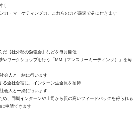
付く
ン力・マーケティング力、これらの力が最速で身に付きます
んだ【社外秘の勉強会】などを毎月開催
捗やワークショップを行う「MM（マンスリーミーティング）」を毎
社会人と一緒に行います
する全社合宿に、インターン生全員を招待
社会人と一緒に行います
ため、同期インターンや上司から質の高いフィードバックを得られる
由に申請できます