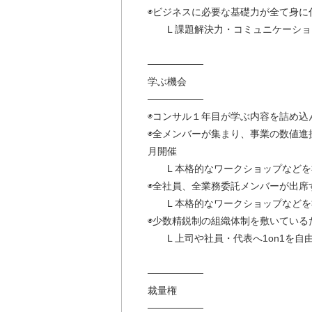
◉ビジネスに必要な基礎力が全て身に
L 課題解決力・コミュニケーショ
────────
学ぶ機会
────────
◉コンサル１年目が学ぶ内容を詰め込
◉全メンバーが集まり、事業の数値進
月開催
L 本格的なワークショップなどを
◉全社員、全業務委託メンバーが出席
L 本格的なワークショップなどを
◉少数精鋭制の組織体制を敷いている
L 上司や社員・代表へ1on1を自
────────
裁量権
────────