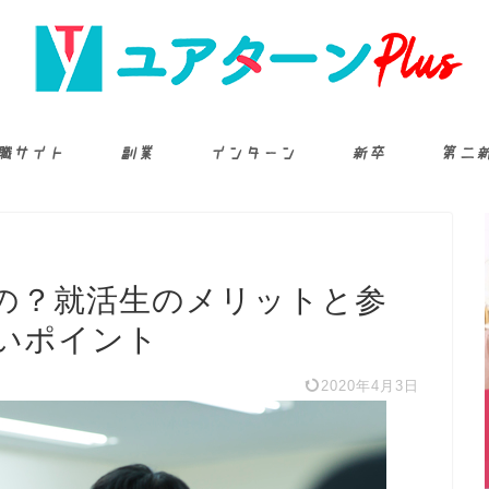
職サイト
副業
インターン
新卒
第二
の？就活生のメリットと参
いポイント
2020年4月3日