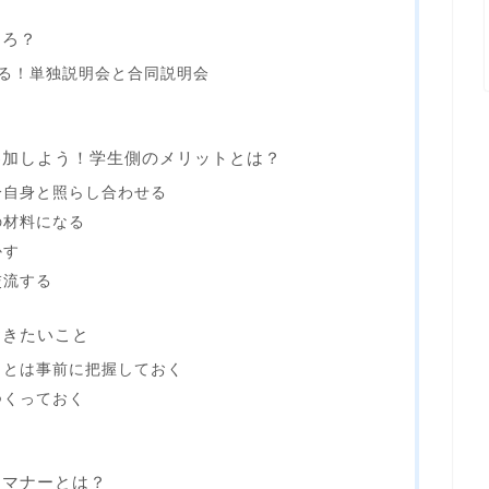
ころ？
る！単独説明会と合同説明会
参加しよう！学生側のメリットとは？
分自身と照らし合わせる
の材料になる
かす
交流する
おきたいこと
ことは事前に把握しておく
つくっておく
きマナーとは？