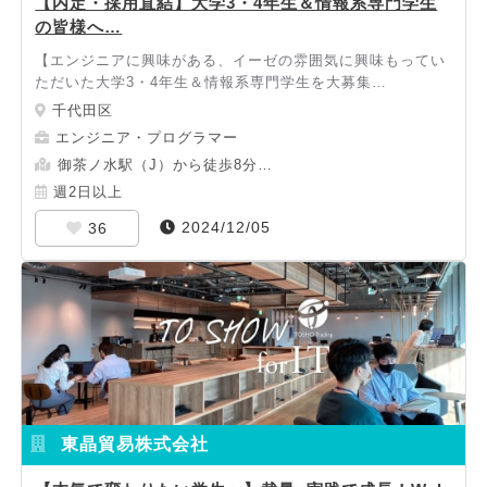
【内定・採用直結】大学3・4年生＆情報系専門学生
の皆様へ…
【エンジニアに興味がある、イーゼの雰囲気に興味もってい
ただいた大学3・4年生＆情報系専門学生を大募集…
千代田区
エンジニア・プログラマー
御茶ノ水駅（J）から徒歩8分…
週2日以上
2024/12/05
36
東晶貿易株式会社