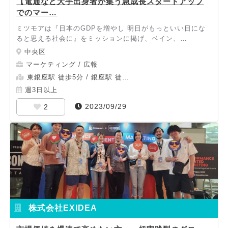
【電通など大手出身者が集う急成長スタートアップ
でのマー…
ミツモアは『日本のGDPを増やし 明日がもっといい日にな
ると思える社会に』をミッションに掲げ、ベイン、…
中央区
マーケティング / 広報
東銀座駅 徒歩5分 / 銀座駅 徒…
週3日以上
2023/09/29
2
株式会社EXIDEA