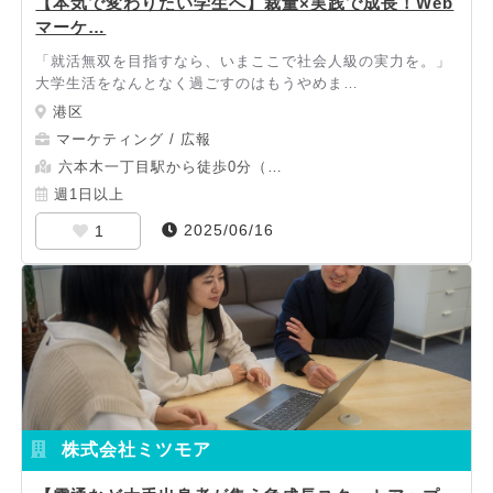
【本気で変わりたい学生へ】裁量×実践で成長！Web
マーケ…
「就活無双を目指すなら、いまここで社会人級の実力を。」
大学生活をなんとなく過ごすのはもうやめま…
港区
マーケティング / 広報
六本木一丁目駅から徒歩0分（…
週1日以上
2025/06/16
1
株式会社ミツモア