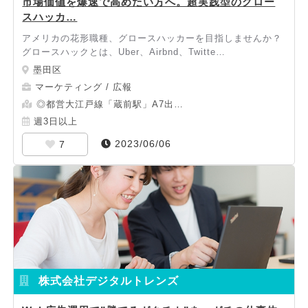
市場価値を爆速で高めたい方へ。超実践型のグロー
スハッカ…
アメリカの花形職種、グロースハッカーを目指しませんか？
グロースハックとは、Uber、Airbnd、Twitte…
墨田区
マーケティング / 広報
◎都営大江戸線「蔵前駅」A7出…
週3日以上
2023/06/06
7
株式会社デジタルトレンズ