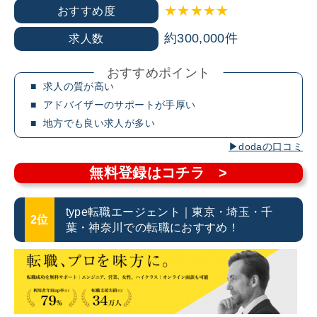
★★★★★
おすすめ度
約
300,000
件
求人数
おすすめポイント
求人の質が高い
アドバイザーのサポートが手厚い
地方でも良い求人が多い
dodaの口コミ
無料登録はコチラ >
type転職エージェント｜東京・埼玉・千
2位
葉・神奈川での転職におすすめ！