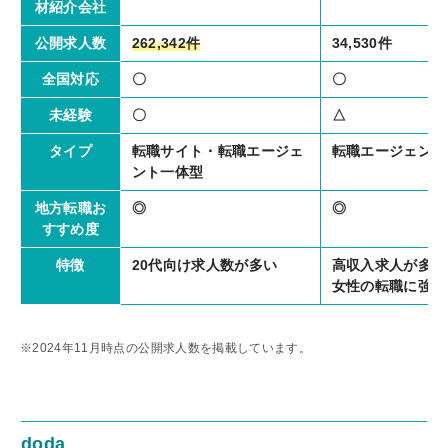
材紹介会社
262,342件
34,530件
公開求人数
〇
〇
全国対応
〇
△
未経験
転職サイト・転職エージェ
転職エージェント
タイプ
ント一体型
◎
◎
地方転職お
すすめ度
20代向け求人数が多い
高収入求人が多い
特徴
女性の転職に強い
※2024年11月時点の公開求人数を掲載しています。
doda