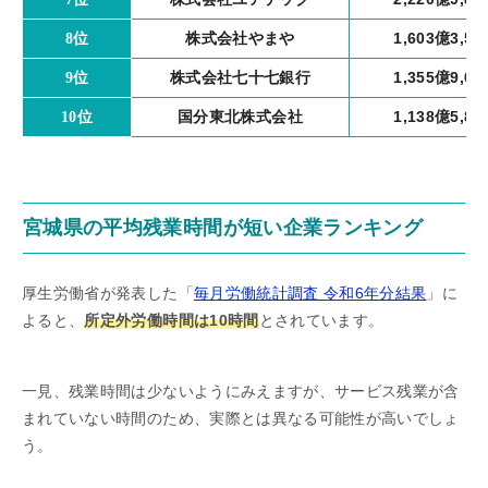
株式会社やまや
1,603億3,5
8位
株式会社七十七銀行
1,355億9,0
9位
国分東北株式会社
1,138億5,8
10位
宮城県の平均残業時間が短い企業ランキング
厚生労働省が発表した「
毎月労働統計調査 令和6年分結果
」に
よると、
所定外労働時間は10時間
とされています。
一見、残業時間は少ないようにみえますが、サービス残業が含
まれていない時間のため、実際とは異なる可能性が高いでしょ
う。