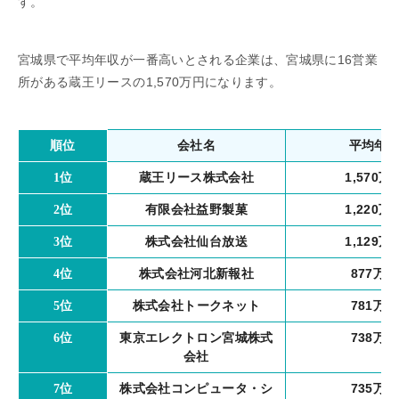
す。
宮城県で平均年収が一番高いとされる企業は、宮城県に16営業
所がある蔵王リースの1,570万円になります。
会社名
平均年
順位
蔵王リース株式会社
1,570万
1位
有限会社益野製菓
1,220万
2位
株式会社仙台放送
1,129万
3位
株式会社河北新報社
877万円
4位
株式会社トークネット
781万円
5位
東京エレクトロン宮城株式
738万円
6位
会社
株式会社コンピュータ・シ
735万円
7位