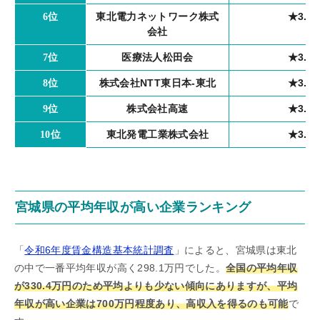
東北電力ネットワーク株式
★3.7
6位
会社
医療法人松田会
★3.7
7位
株式会社NTT東日本-東北
★3.6
8位
株式会社高速
★3.6
9位
東北発電工業株式会社
★3.5
10位
宮城県の平均年収が高い企業ランキング
「
令和6年度賃金構造基本統計調査
」によると、宮城県は東北
の中で一番平均年収が高く298.1万円でした。
全国の平均年収
が330.4万円のため平均よりも少ない傾向にありますが、平均
年収が高い企業は700万円程度あり、高収入を得るのも可能
で