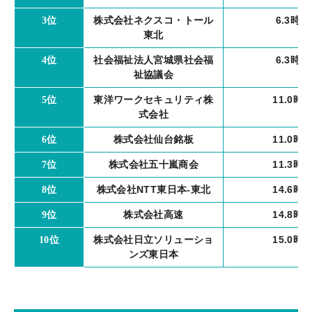
株式会社ネクスコ・トール
6.3時間
3位
東北
社会福祉法人宮城県社会福
6.3時間
4位
祉協議会
東洋ワークセキュリティ株
11.0時
5位
式会社
株式会社仙台銘板
11.0時
6位
株式会社五十嵐商会
11.3時
7位
株式会社NTT東日本-東北
14.6時
8位
株式会社高速
14.8時
9位
株式会社日立ソリューショ
15.0時
10位
ンズ東日本