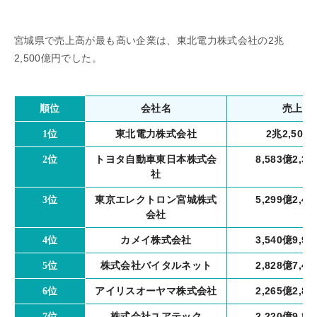
宮城県で売上高が最も高い企業は、東北電力株式会社の2兆
2,500億円でした。
会社名
売上高
順位
東北電力株式会社
2兆2,500
1位
トヨタ自動車東日本株式会
8,583億2,3
2位
社
東京エレクトロン宮城株式
5,299億2,4
3位
会社
カメイ株式会社
3,540億9,9
4位
株式会社バイタルネット
2,828億7,4
5位
アイリスオーヤマ株式会社
2,265億2,8
6位
株式会社ユアテック
2,220億9,8
7位