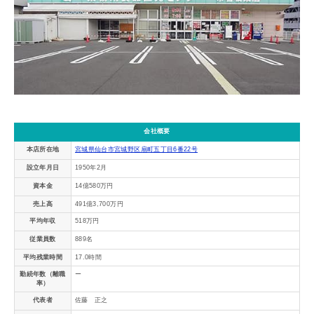
会社概要
本店所在地
宮城県仙台市宮城野区扇町五丁目6番22号
設立年月日
1950年2月
資本金
14億580万円
売上高
491億3,700万円
平均年収
518万円
従業員数
889名
平均残業時間
17.0時間
勤続年数（離職
ー
率）
代表者
佐藤 正之