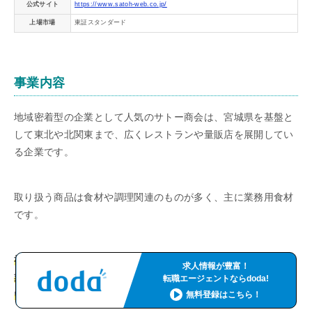
公式サイト
https://www.satoh-web.co.jp/
上場市場
東証スタンダード
事業内容
地域密着型の企業として人気のサトー商会は、宮城県を基盤と
して東北や北関東まで、広くレストランや量販店を展開してい
る企業です。
取り扱う商品は食材や調理関連のものが多く、主に業務用食材
です。
社員数は889人とそれほど規模は大きくありませんが、提携企
求人情報が豊富！
業がとても多く、やりがいを感じられるという社員がたくさん
転職エージェントならdoda!
います。
無料登録はこちら！