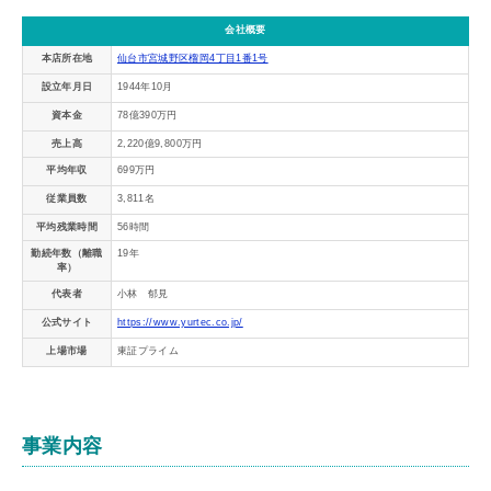
会社概要
本店所在地
仙台市宮城野区榴岡4丁目1番1号
設立年月日
1944年10月
資本金
78億390万円
売上高
2,220億9,800万円
平均年収
699万円
従業員数
3,811名
平均残業時間
56時間
勤続年数（離職
19年
率）
代表者
小林 郁見
公式サイト
https://www.yurtec.co.jp/
上場市場
東証プライム
事業内容