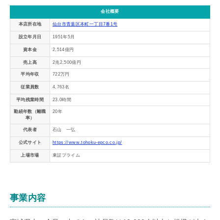
会社概要
本店所在地
仙台市青葉区本町一丁目7番1号
設立年月日
1951年5月
資本金
2,514億円
売上高
2兆2,500億円
平均年収
722万円
従業員数
4,763名
平均残業時間
23.0時間
勤続年数（離職
20年
率）
代表者
石山 一弘
公式サイト
https://www.tohoku-epco.co.jp/
上場市場
東証プライム
事業内容