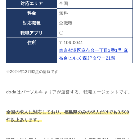
対応エリア
全国
料金
無料
対応職種
全職種
転職アプリ
〇
住所
〒106-0041
東京都港区麻布台一丁目3番1号 麻
布台ヒルズ 森JPタワー21階
※2024年12月時点の情報です
dodaはパーソルキャリアが運営する、転職エージェントです。
全国の求人に対応しており、福島県のみの求人だけでも3,500
件以上あります。