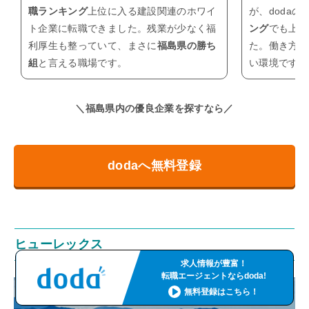
職ランキング
上位に入る建設関連のホワイ
が、doda
ト企業に転職できました。残業が少なく福
ング
でも上位
利厚生も整っていて、まさに
福島県の勝ち
た。働き方改
組
と言える職場です。
い環境です。
＼福島県内の優良企業を探すなら／
dodaへ無料登録
ヒューレックス
求人情報が豊富！
転職エージェントならdoda!
無料登録はこちら！