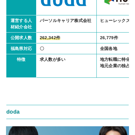
パーソルキャリア株式会社
ヒューレックス株
運営する人
材紹介会社
262,342件
26,779件
公開求人数
〇
全国各地
福島県対応
求人数が多い
地方転職に特化
特徴
地元企業の独占求
doda