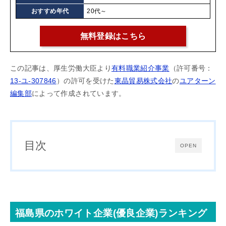
おすすめ年代
20代～
無料登録はこちら
この記事は、厚生労働大臣より
有料職業紹介事業
（許可番号：
13-ユ-307846
）の許可を受けた
東晶貿易株式会社
の
ユアターン
編集部
によって作成されています。
目次
OPEN
福島県のホワイト企業(優良企業)ランキング