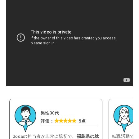
男性30代
★★★★★
評価：
5点
dodaの担当者が非常に親切で、
福島県の就
転職活動では