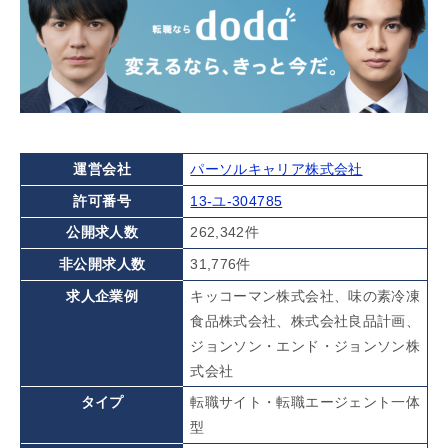
運営会社
パーソルキャリア株式会社
許可番号
13-ユ-304785
公開求人数
262,342件
非公開求人数
31,776件
求人企業例
キッコーマン株式会社、味の素冷凍
食品株式会社、株式会社良品計画、
ジョンソン・エンド・ジョンソン株
式会社
タイプ
転職サイト・転職エージェント一体
型