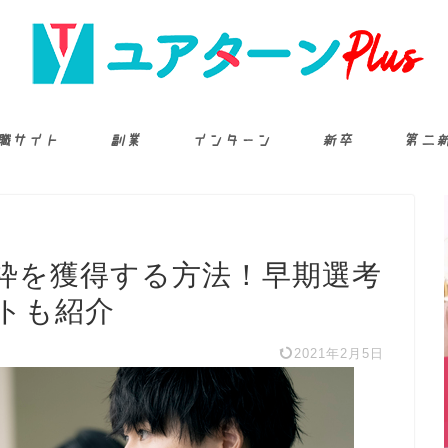
職サイト
副業
インターン
新卒
第二
枠を獲得する方法！早期選考
トも紹介
2021年2月5日