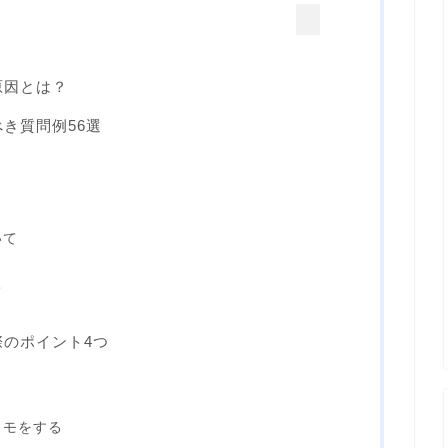
原因とは？
き質問例56選
いて
て
際のポイント4つ
メモをする