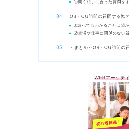
④聞く相手に合った質問を
OB・OG訪問の質問する際
➀調べてもわかることは聞
②就活や仕事に関係のない質
～まとめ～OB・OG訪問の
WEBマーケテ