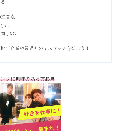
する
の注意点
かない
問はNG
質問で企業や業界とのミスマッチを防ごう！
ィングに興味のある方必見