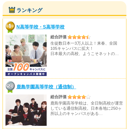
ランキング
N高等学校・S高等学校
総合評価
生徒数日本一3万人以上！来春、全国
105キャンパスに拡大！
日本最大の高校、ようこそネットの…
鹿島学園高等学校（通信制）
総合評価
鹿島学園高等学校は、全日制高校が運営
している通信制高校。日本各地に250ヶ
所以上のキャンパスがある…