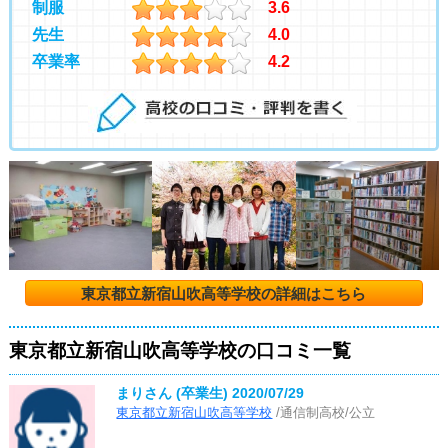
制服
3.6
先生
4.0
卒業率
4.2
東京都立新宿山吹高等学校の詳細はこちら
東京都立新宿山吹高等学校の口コミ一覧
まりさん (卒業生)
2020/07/29
東京都立新宿山吹高等学校
/通信制高校/公立