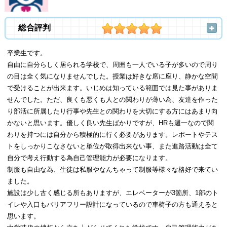
総合評判
卒業生です。
自由に自分らしく居られる学校で、周囲も一人でいる子が多いので周り
の目は全く気になりませんでした。授業は好きな席に座り、静かな空間
で受けることが出来ます。いじめは知っている範囲では見た事がありま
せんでした。ただ、良くも悪くも人との関わりが薄い為、友達を作った
り部活に所属したり行事や先生との関わりを大切にする方にはあまり向
かないと思います。優しく良い先生ばかりですが、HRも週一なので関
わりを持つには自分から積極的に行く必要があります。レポートやテス
トをしっかりこなさないと単位が取得出来ない事、また進路活動は全て
自分で考え行動する為自己管理能力が必要になります。
制服も自由な為、生徒は私服やなんちゃって制服等様々な格好で来てい
ました。
施設は少し古く感じる所もありますが、エレベーターが3箇所、1部のト
イレや入口もバリアフリー設計になっているので車椅子の方も通えると
思います。