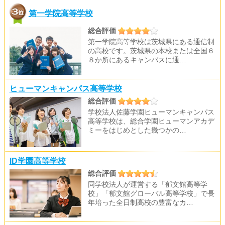
第一学院高等学校
総合評価
第一学院高等学校は茨城県にある通信制
の高校です。茨城県の本校または全国６
８か所にあるキャンパスに通…
ヒューマンキャンパス高等学校
総合評価
学校法人佐藤学園ヒューマンキャンパス
高等学校は、総合学園ヒューマンアカデ
ミーをはじめとした幾つかの…
ID学園高等学校
総合評価
同学校法人が運営する「郁文館高等学
校」「郁文館グローバル高等学校」で長
年培った全日制高校の豊富なカ…