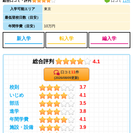
総合口コミ・評判
口コミ
11件
入学可能エリア
東京
最低登校日数（目安）
年間学費（目安）
10万円
新入学
転入学
編入学
総合評判
4.1
口コミ
11
件
(2026/08/09更新)
校則
3.7
いじめ
4.1
部活
3.5
進学
3.8
年間学費
4.1
施設・設備
3.9