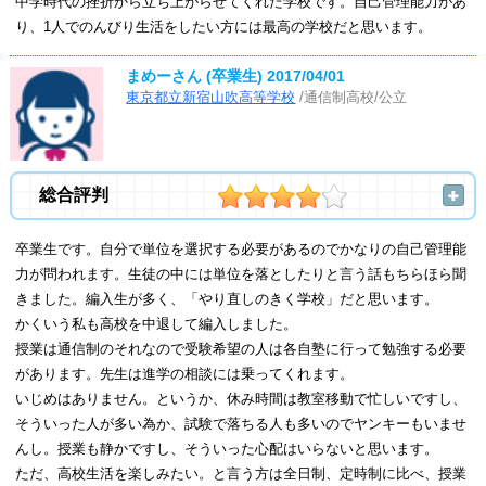
中学時代の挫折から立ち上がらせてくれた学校です。自己管理能力があ
り、1人でのんびり生活をしたい方には最高の学校だと思います。
まめーさん (卒業生)
2017/04/01
東京都立新宿山吹高等学校
/通信制高校/公立
総合評判
卒業生です。自分で単位を選択する必要があるのでかなりの自己管理能
力が問われます。生徒の中には単位を落としたりと言う話もちらほら聞
きました。編入生が多く、「やり直しのきく学校」だと思います。
かくいう私も高校を中退して編入しました。
授業は通信制のそれなので受験希望の人は各自塾に行って勉強する必要
があります。先生は進学の相談には乗ってくれます。
いじめはありません。というか、休み時間は教室移動で忙しいですし、
そういった人が多い為か、試験で落ちる人も多いのでヤンキーもいませ
んし。授業も静かですし、そういった心配はいらないと思います。
ただ、高校生活を楽しみたい。と言う方は全日制、定時制に比べ、授業