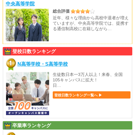
中央高等学院
総合評価
近年、様々な理由から高校中退者が増え
ていますが、中央高等学院では、提携す
る通信制高校に在籍しながら…
登校日数ランキング
N高等学校・S高等学校
生徒数日本一3万人以上！来春、全国
105キャンパスに拡大！
日…
登校日数ランキング一覧へ ▶
卒業率ランキング