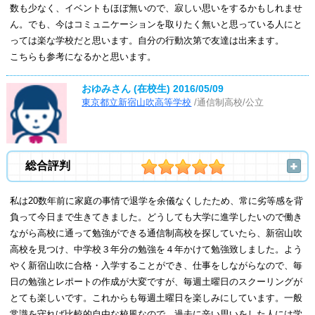
数も少なく、イベントもほぼ無いので、寂しい思いをするかもしれませ
ん。でも、今はコミュニケーションを取りたく無いと思っている人にと
っては楽な学校だと思います。自分の行動次第で友達は出来ます。
こちらも参考になるかと思います。
おゆみさん (在校生)
2016/05/09
東京都立新宿山吹高等学校
/通信制高校/公立
総合評判
私は20数年前に家庭の事情で退学を余儀なくしたため、常に劣等感を背
負って今日まで生きてきました。どうしても大学に進学したいので働き
ながら高校に通って勉強ができる通信制高校を探していたら、新宿山吹
高校を見つけ、中学校３年分の勉強を４年かけて勉強致しました。よう
やく新宿山吹に合格・入学することができ、仕事をしながらなので、毎
日の勉強とレポートの作成が大変ですが、毎週土曜日のスクーリングが
とても楽しいです。これからも毎週土曜日を楽しみにしています。一般
常識を守れば比較的自由な校風なので、過去に辛い思いをした人には学