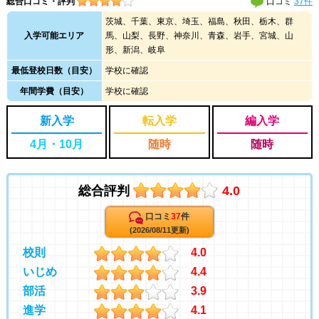
総合口コミ・評判
口コミ
37件
茨城、千葉、東京、埼玉、福島、秋田、栃木、群
入学可能エリア
馬、山梨、長野、神奈川、青森、岩手、宮城、山
形、新潟、岐阜
最低登校日数（目安）
学校に確認
年間学費（目安）
学校に確認
新入学
転入学
編入学
4月・10月
随時
随時
総合評判
4.0
口コミ
37
件
(2026/08/11更新)
校則
4.0
いじめ
4.4
部活
3.9
進学
4.1