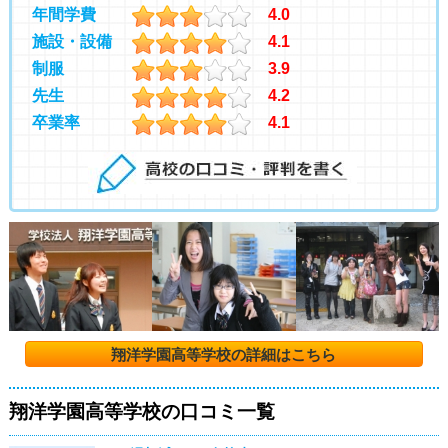
年間学費
4.0
施設・設備
4.1
制服
3.9
先生
4.2
卒業率
4.1
翔洋学園高等学校の詳細はこちら
翔洋学園高等学校の口コミ一覧