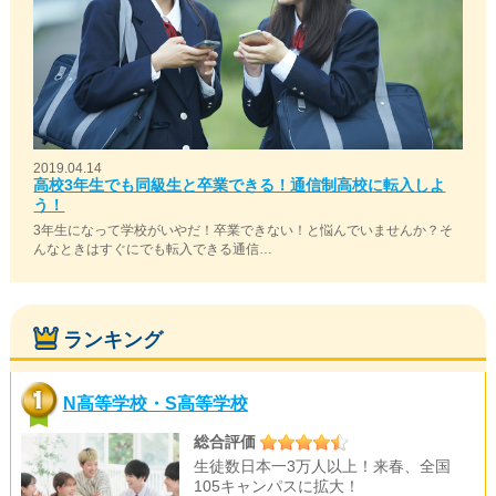
2019.04.14
高校3年生でも同級生と卒業できる！通信制高校に転入しよ
う！
3年生になって学校がいやだ！卒業できない！と悩んでいませんか？そ
んなときはすぐにでも転入できる通信…
ランキング
N高等学校・S高等学校
総合評価
生徒数日本一3万人以上！来春、全国
105キャンパスに拡大！