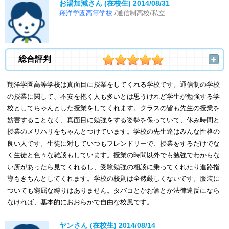
お湯加減さん (在校生)
2014/08/31
翔洋学園高等学校
/通信制高校/私立
総合評判
翔洋学園高等学校は真面目に授業をしてくれる学校です。通信制の学校
の授業に関して、不安を抱く人も多いとは思うけれど学生が勉強する学
校としてちゃんとした授業をしてくれます。クラスの皆も先生の授業を
妨害することなく、真面目に勉強をする姿勢を保っていて、休み時間と
授業のメリハリをちゃんとつけています。学校の先生達はみんな性格の
良い人です。生徒に対していつもフレンドリーで、授業をするだけでな
く生徒と色々な雑談もしています。授業の時間以外でも勉強でわからな
い所があったら見てくれるし、受験勉強の相談に乗ってくれたり進路指
導もきちんとしてくれます。学校の校則は全然厳しくないです。服装に
ついても窮屈な縛りはありません。タバコとかお酒とか法律違反になら
なければ、基本的におおらかで自由な校風です。
ヤンさん (在校生)
2014/08/14