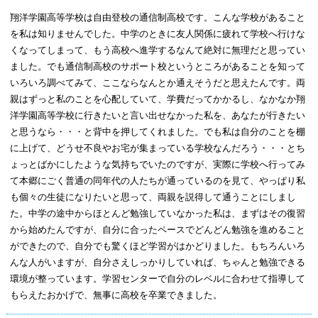
翔洋学園高等学校は自由登校の通信制高校です。こんな学校があること
を私は知りませんでした。中学のときに友人関係に疲れて学校へ行けな
くなってしまって、もう高校へ進学するなんて絶対に無理だと思ってい
ました。でも通信制高校のサポート校というところがあることを知って
いろいろ調べてみて、ここならなんとか通えそうだと思えたんです。両
親はずっと私のことを心配していて、学費だってかかるし、なかなか翔
洋学園高等学校に行きたいと言い出せなかった私を、あなたが行きたい
と思うなら・・・と背中を押してくれました。でも私は自分のことを棚
に上げて、どうせ不良やお宅が集まっている学校なんだろう・・・とち
ょっとばかにしたような気持ちでいたのですが、実際に学校へ行ってみ
て本郷にごく普通の同年代の人たちが通っているのを見て、やっぱり私
も個々の生徒になりたいと思って、両親を説得して通うことにしまし
た。中学の途中からほとんど勉強していなかった私は、まずはその復習
から始めたんですが、自分に合ったペースでどんどん勉強を進めること
ができたので、自分でも驚くほど学習がはかどりました。もちろんいろ
んな人がいますが、自分さえしっかりしていれば、ちゃんと勉強できる
環境が整っています。学習センターで自分のレベルに合わせて指導して
もらえたおかげで、無事に高校を卒業できました。