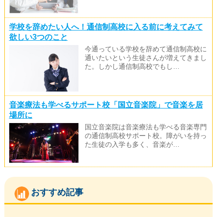
学校を辞めたい人へ！通信制高校に入る前に考えてみて
欲しい3つのこと
今通っている学校を辞めて通信制高校に
通いたいという生徒さんが増えてきまし
た。しかし通信制高校でもし…
音楽療法も学べるサポート校「国立音楽院」で音楽を居
場所に
国立音楽院は音楽療法も学べる音楽専門
の通信制高校サポート校。障がいを持っ
た生徒の入学も多く、音楽が…
おすすめ記事