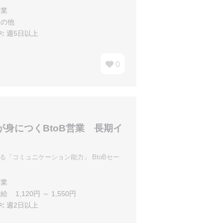
業
の他
:
週5日以上
0
身につくBtoB営業 長期イ
「コミュニケーション能力」 BtoBセー
業
給 1,120円 ～ 1,550円
:
週2日以上