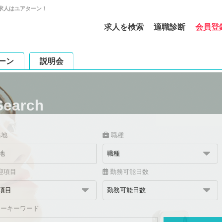
求人はユアターン！
求人を検索
適職診断
会員登
ーン
説明会
Search
務地
職種
迎項目
勤務可能日数
リーキーワード