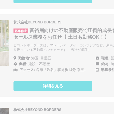
株式会社BEYOND BORDERS
富裕層向けの不動産販売で圧倒的成長
募集停止
セールス業務をお任せ【 土日も勤務OK！】
ビヨンドボーダーズは、マレーシア・タイ・カンボジアなど、東南
り扱っている不動産ベンチャーです。 当社が運営し…
勤務地:
港区
目黒区
職種:
営
業種:
建設・不動産
給与:
時
アクセス:
各線「渋谷」駅徒歩14分 京王…
勤務条件
詳細を見る
株式会社BEYOND BORDERS