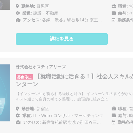
勤務地:
目黒区
職種:
営
業種:
建設・不動産
給与:
そ
アクセス:
各線「渋谷」駅徒歩14分 京王…
勤務条件
詳細を見る
株式会社オスティアリーズ
【就職活動に活きる！】社会人スキルが
募集停止
ンターン
【インターン生が得られる経験と能力】 インターン生の多くが求める
ルスを通じて自身の考えを整理し、論理的に組み立て …
勤務地:
新宿区
職種:
営
業種:
IT・Web
/
コンサル・マーケティング
給与:
時
アクセス:
新宿御苑前駅 徒歩7分 四谷三…
勤務条件