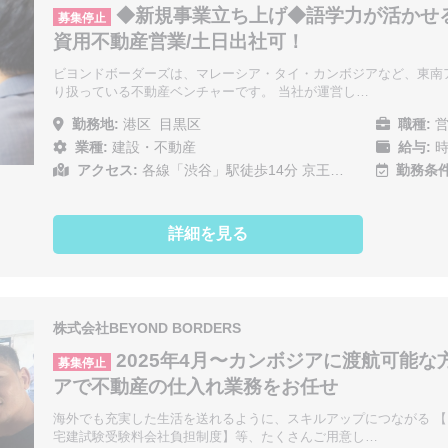
◆新規事業立ち上げ◆語学力が活かせ
募集停止
資用不動産営業/土日出社可！
ビヨンドボーダーズは、マレーシア・タイ・カンボジアなど、東南
り扱っている不動産ベンチャーです。 当社が運営し…
勤務地:
港区
目黒区
職種:
営
業種:
建設・不動産
給与:
時
アクセス:
各線「渋谷」駅徒歩14分 京王…
勤務条件
詳細を見る
株式会社BEYOND BORDERS
2025年4月〜カンボジアに渡航可能
募集停止
アで不動産の仕入れ業務をお任せ
海外でも充実した生活を送れるように、スキルアップにつながる 【
宅建試験受験料会社負担制度】等、たくさんご用意し…