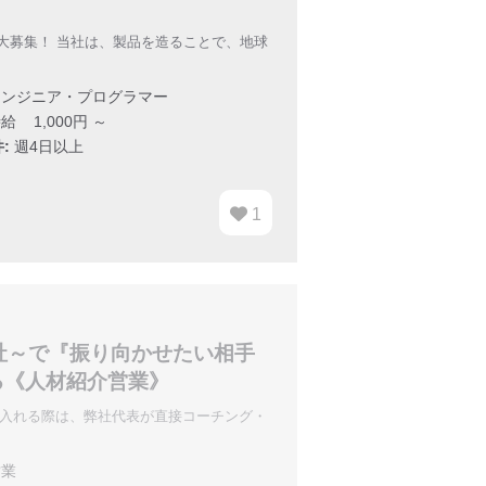
大募集！ 当社は、製品を造ることで、地球
ンジニア・プログラマー
給 1,000円 ～
:
週4日以上
1
社～で『振り向かせたい相手
る《人材紹介営業》
け入れる際は、弊社代表が直接コーチング・
業