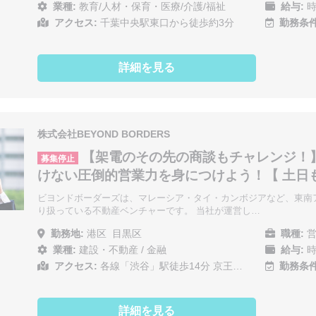
業種:
教育/人材・保育・医療/介護/福祉
給与:
時
アクセス:
千葉中央駅東口から徒歩約3分
勤務条件
詳細を見る
株式会社BEYOND BORDERS
【架電のその先の商談もチャレンジ！
募集停止
けない圧倒的営業力を身につけよう！【 土日
ビヨンドボーダーズは、マレーシア・タイ・カンボジアなど、東南
り扱っている不動産ベンチャーです。 当社が運営し…
勤務地:
港区
目黒区
職種:
営
業種:
建設・不動産
/
金融
給与:
時
アクセス:
各線「渋谷」駅徒歩14分 京王…
勤務条件
詳細を見る