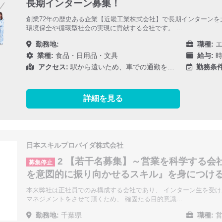
長期インターン募集！
創業72年の歴史ある企業【近畿工業株式会社】で長期インターンを
環境保全や循環型社会の実現に貢献する会社です。 …
勤務地:
職種:
エ
業種:
食品・日用品・文具
給与:
時
アクセス:
駅から遠いため、車での通勤を…
勤務条件
詳細を見る
日本スキルプロバイダ株式会社
2 【若干名募集】～営業を科学する会
募集停止
を意図的に振り向かせるスキル』を身につけ
本来弊社は正社員でのみ構成する会社であり、 インターン生を受
マネジメントをさせて頂くため、 確固たる目的意識…
勤務地:
千葉県
職種:
営