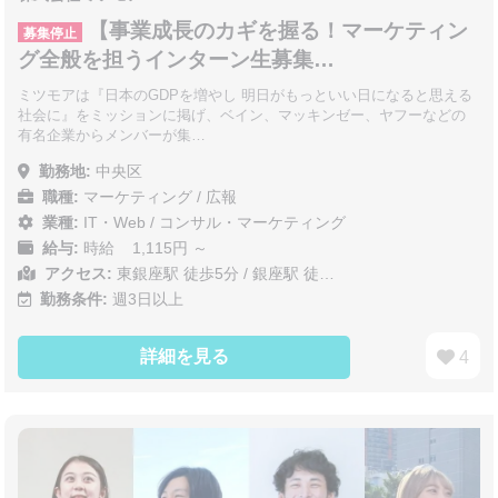
【事業成長のカギを握る！マーケティン
募集停止
グ全般を担うインターン生募集…
ミツモアは『日本のGDPを増やし 明日がもっといい日になると思える
社会に』をミッションに掲げ、ベイン、マッキンゼー、ヤフーなどの
有名企業からメンバーが集…
勤務地:
中央区
職種:
マーケティング / 広報
業種:
IT・Web
/
コンサル・マーケティング
給与:
時給 1,115円 ～
アクセス:
東銀座駅 徒歩5分 / 銀座駅 徒…
勤務条件:
週3日以上
詳細を見る
4