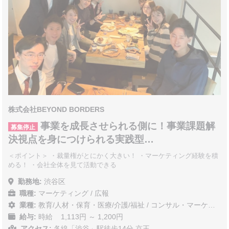
株式会社BEYOND BORDERS
事業を成長させられる側に！事業課題解
募集停止
決視点を身につけられる実践型…
＜ポイント＞ ・裁量権がとにかく大きい！ ・マーケティング経験を積
める！ ・会社全体を見て活動できる
勤務地:
渋谷区
職種:
マーケティング / 広報
業種:
教育/人材・保育・医療/介護/福祉
/
コンサル・マーケティング
給与:
時給 1,113円 ～ 1,200円
アクセス:
各線「渋谷」駅徒歩14分 京王…