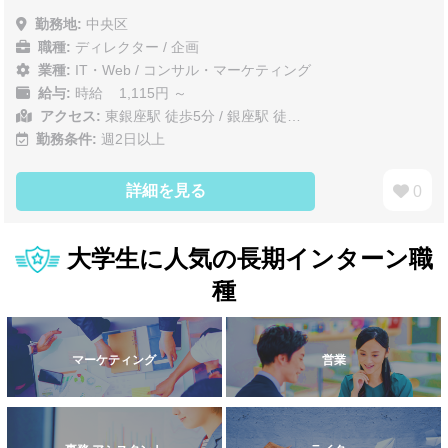
勤務地:
中央区
職種:
ディレクター / 企画
業種:
IT・Web
/
コンサル・マーケティング
給与:
時給 1,115円 ～
アクセス:
東銀座駅 徒歩5分 / 銀座駅 徒…
勤務条件:
週2日以上
詳細を見る
0
大学生に人気の長期インターン職
種
マーケティング
営業