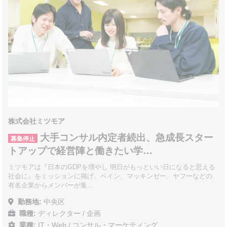
株式会社ミツモア
大手コンサル内定者続出、急成長スター
募集停止
トアップで経営陣と働きたい学…
ミツモアは『日本のGDPを増やし 明日がもっといい日になると思える
社会に』をミッションに掲げ、ベイン、マッキンゼー、ヤフーなどの
有名企業からメンバーが集…
勤務地:
中央区
職種:
ディレクター / 企画
業種:
IT・Web
/
コンサル・マーケティング