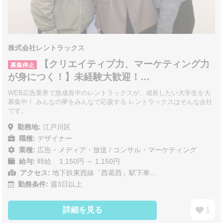
株式会社レントラックス
【クリエイティブ力、マーケティング力
募集停止
が身につく！】未経験大歓迎！…
WEB広告業界で急成長中のレントラックスが、成長したい大学生を大
募集中！ みんなの夢をみんなで応援する レントラックスはそんな会社
です。
勤務地:
江戸川区
職種:
デザイナー
業種:
広告・メディア・放送
/
コンサル・マーケティング
給与:
時給 1,150円 ～ 1,150円
アクセス:
地下鉄東西線「西葛西」駅下車…
勤務条件:
週3日以上
詳細を見る
1