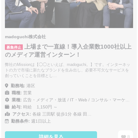
madoguchi株式会社
上場まで一直線！導入企業数1000社以上
募集停止
のメディア運営インターン！
弊社のMissionは【◯◯といえば、madoguchi。】です。インターネッ
トの力で市場に新たなブランドを生み出し、必要不可欠なサービスを
創っていくことを目標とし…
勤務地:
港区
職種:
営業
業種:
広告・メディア・放送
/
IT・Web
/
コンサル・マーケティング
給与:
時給 1,150円 ～
アクセス:
各線 三田駅 徒歩1分 各線 田…
勤務条件:
週1日以上
詳細を見る
8