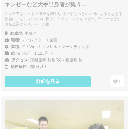
キンゼーなど大手出身者が集う…
ミツモアは『日本のGDPを増やし 明日がもっといい日になると思える
社会に』をミッションに掲げ、ベイン、マッキンゼー、ヤフーなどの
有名企業からメンバーが集…
勤務地:
中央区
職種:
ディレクター / 企画
業種:
IT・Web
/
コンサル・マーケティング
給与:
時給 1,115円 ～
アクセス:
東銀座駅 徒歩5分 / 銀座駅 徒…
勤務条件:
週3日以上
詳細を見る
0