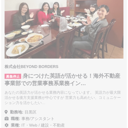
株式会社BEYOND BORDERS
身につけた英語が活かせる！海外不動産
募集停止
事業部での営業事務系業務イン…
あなたの英語力が活かせる業務内容になっています。 英語力が最大限
活かせる後方支援業務が中心ですが 営業力も高めたい、コミュニケー
ション力を活かしたい…
勤務地:
目黒区
職種:
事務/アシスタント
業種:
IT・Web
/
建設・不動産