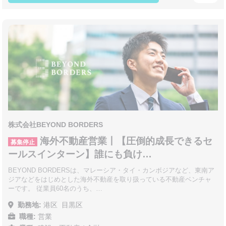
株式会社BEYOND BORDERS
海外不動産営業丨【圧倒的成長できるセ
募集停止
ールスインターン】誰にも負け…
BEYOND BORDERSは、マレーシア・タイ・カンボジアなど、東南ア
ジアなどをはじめとした海外不動産を取り扱っている不動産ベンチャ
ーです。 従業員60名のうち、…
勤務地:
港区
目黒区
職種:
営業