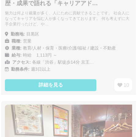
歴・成果で語れる「キャリアアド…
魅力は何より裁量が多く、人にために貢献できることです。 社会人に
なってキャリアを悩む人が多くなってきております。 何も考えずに大
手企業行ったけど、や…
勤務地:
目黒区
職種:
営業
業種:
教育/人材・保育・医療/介護/福祉
/
建設・不動産
給与:
時給 1,113円 ～
アクセス:
各線「渋谷」駅徒歩14分 京王…
勤務条件:
週3日以上
詳細を見る
10