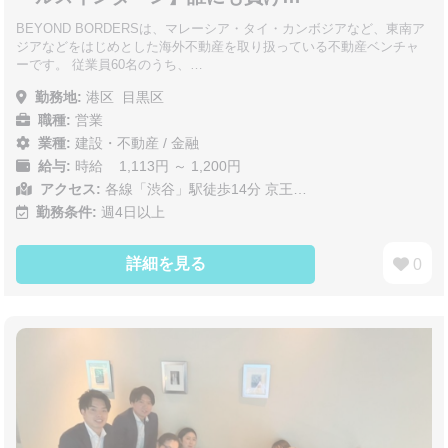
BEYOND BORDERSは、マレーシア・タイ・カンボジアなど、東南ア
ジアなどをはじめとした海外不動産を取り扱っている不動産ベンチャ
ーです。 従業員60名のうち、…
勤務地:
港区
目黒区
職種:
営業
業種:
建設・不動産
/
金融
給与:
時給 1,113円 ～ 1,200円
アクセス:
各線「渋谷」駅徒歩14分 京王…
勤務条件:
週4日以上
詳細を見る
0