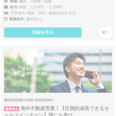
業種:
建設・不動産
/
金融
給与:
時給 1,113円 ～ 1,200円
アクセス:
各線「渋谷」駅徒歩14分 京王…
勤務条件:
週4日以上
詳細を見る
1
株式会社BEYOND BORDERS
海外不動産営業丨【圧倒的成長できるセ
募集停止
ールスインターン】誰にも負け…