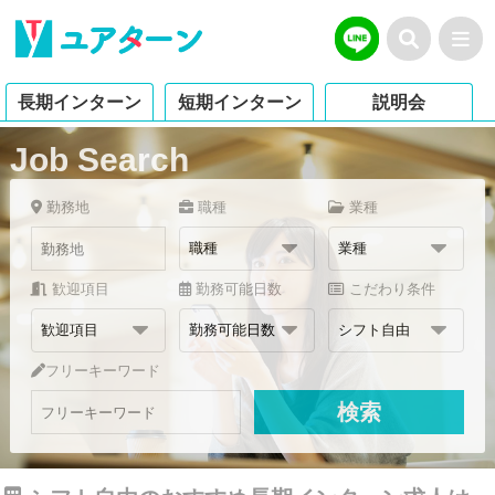
長期インターン
短期インターン
説明会
Job Search
勤務地
職種
業種
歓迎項目
勤務可能日数
こだわり条件
フリーキーワード