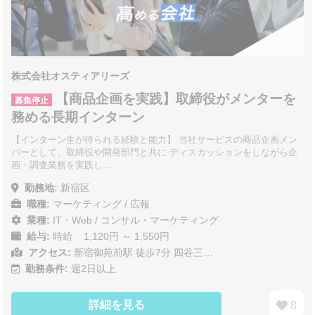
株式会社オスティアリーズ
【商品企画を実践】取締役がメンターを
募集停止
務める長期インターン
【インターン生が得られる経験と能力】 当社サービスの商品企画メン
バーとして、取締役や開発部門と共に ディスカッションをしながら企
画・調査業務を実践し…
勤務地:
新宿区
職種:
マーケティング / 広報
業種:
IT・Web
/
コンサル・マーケティング
給与:
時給 1,120円 ～ 1,550円
アクセス:
新宿御苑前駅 徒歩7分 四谷三…
勤務条件:
週2日以上
詳細を見る
8