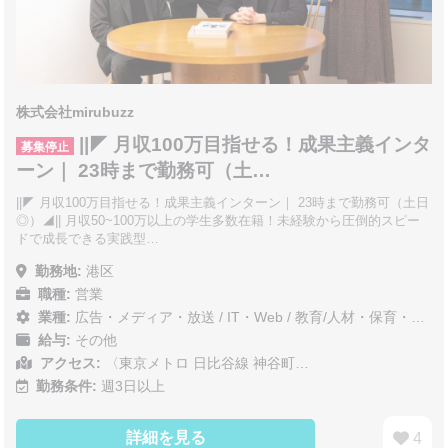
株式会社mirubuzz
||◤ 月収100万目指せる！成果主義インタ
募集停止
ーン｜ 23時まで勤務可（土…
||◤ 月収100万目指せる！成果主義インターン｜ 23時まで勤務可（土日
◎）◢|| 月収50~100万以上の学生多数在籍！未経験から圧倒的スピー
ドで成長できる実践型…
勤務地:
港区
職種:
営業
業種:
広告・メディア・放送
/
IT・Web
/
教育/人材・保育・医療/介護/福祉
給与:
その他
アクセス:
〈東京メトロ 日比谷線 神谷町…
勤務条件:
週3日以上
詳細を見る
4