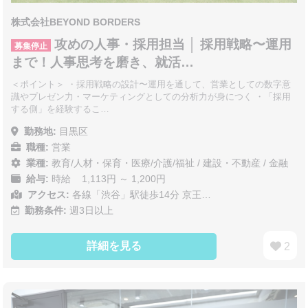
株式会社BEYOND BORDERS
攻めの人事・採用担当 │ 採用戦略〜運用
募集停止
まで！人事思考を磨き、就活…
＜ポイント＞ ・採用戦略の設計〜運用を通して、営業としての数字意
識やプレゼン力・マーケティングとしての分析力が身につく ・「採用
する側」を経験するこ…
勤務地:
目黒区
職種:
営業
業種:
教育/人材・保育・医療/介護/福祉
/
建設・不動産
/
金融
給与:
時給 1,113円 ～ 1,200円
アクセス:
各線「渋谷」駅徒歩14分 京王…
勤務条件:
週3日以上
詳細を見る
2