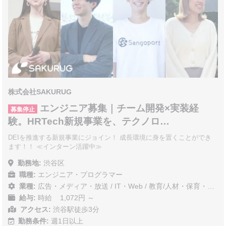
株式会社SAKURUG
エンジニア募集｜チーム開発×実装経
募集停止
験。HRTech新規事業を、テクノロ…
DEIを推進する新規事業にジョイン！ 成長環境に身を置くことができ
ます！！ ≪インターン活躍中≫
勤務地:
渋谷区
職種:
エンジニア・プログラマー
業種:
広告・メディア・放送
/
IT・Web
/
教育/人材・保育・医療/介護/福祉
給与:
時給 1,072円 ～
アクセス:
渋谷駅徒歩3分
勤務条件:
週1日以上