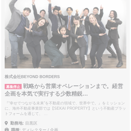
株式会社BEYOND BORDERS
戦略から営業オペレーションまで。経営
募集停止
企画を本気で実行する少数精鋭…
『“幸せでつながる未来”を不動産の領域で、世界中で。』をミッション
に、海外不動産事業部では【SEKAI PROPERTY】という不動産プラッ
トフォームを通じて、 …
勤務地:
目黒区
職種:
ディレクター / 企画