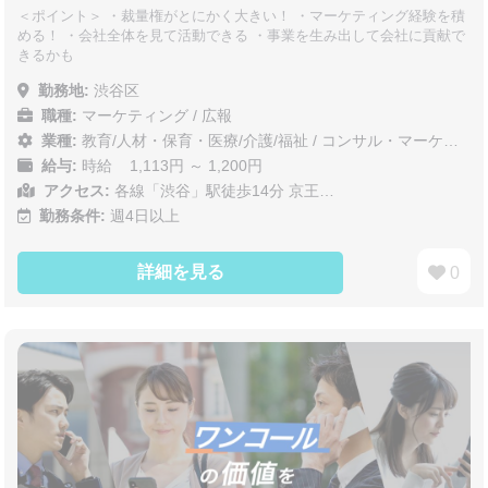
＜ポイント＞ ・裁量権がとにかく大きい！ ・マーケティング経験を積
める！ ・会社全体を見て活動できる ・事業を生み出して会社に貢献で
きるかも
勤務地:
渋谷区
職種:
マーケティング / 広報
業種:
教育/人材・保育・医療/介護/福祉
/
コンサル・マーケティング
給与:
時給 1,113円 ～ 1,200円
アクセス:
各線「渋谷」駅徒歩14分 京王…
勤務条件:
週4日以上
詳細を見る
0