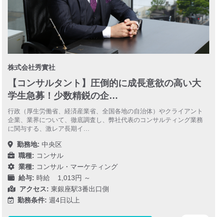
株式会社秀實社
【コンサルタント】圧倒的に成長意欲の高い大
学生急募！少数精鋭の企…
行政（厚生労働省、経済産業省、全国各地の自治体）やクライアント
企業、業界について、徹底調査し、弊社代表のコンサルティング業務
に関与する、激レア長期イ…
勤務地:
中央区
職種:
コンサル
業種:
コンサル・マーケティング
給与:
時給 1,013円 ～
アクセス:
東銀座駅3番出口側
勤務条件:
週4日以上