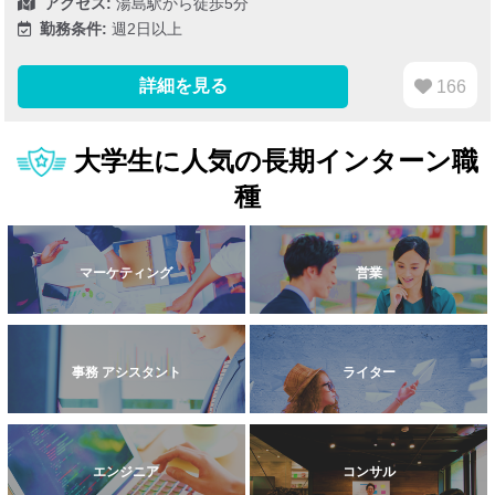
アクセス:
湯島駅から徒歩5分
勤務条件:
週2日以上
詳細を見る
166
大学生に人気の長期インターン職
種
マーケティング
営業
事務 アシスタント
ライター
エンジニア
コンサル