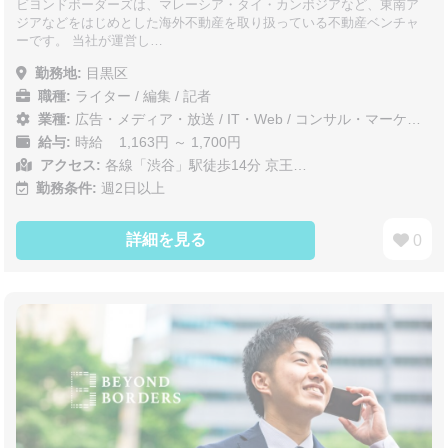
ビヨンドボーダーズは、マレーシア・タイ・カンボジアなど、東南ア
ジアなどをはじめとした海外不動産を取り扱っている不動産ベンチャ
ーです。 当社が運営し…
勤務地:
目黒区
職種:
ライター / 編集 / 記者
業種:
広告・メディア・放送
/
IT・Web
/
コンサル・マーケティング
給与:
時給 1,163円 ～ 1,700円
アクセス:
各線「渋谷」駅徒歩14分 京王…
勤務条件:
週2日以上
詳細を見る
0