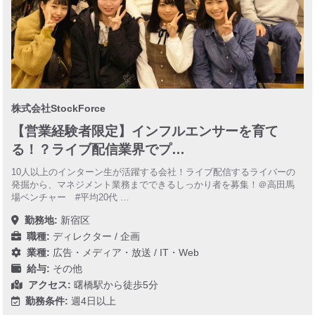
株式会社StockForce
【営業経験者限定】インフルエンサーを育て
る！？ライブ配信業界でプ…
10人以上のインターン生が活躍する会社！ライブ配信するライバーの
発掘から、マネジメント業務までできるしっかり者を募集！＠高田馬
場ベンチャー #平均20代 …
勤務地:
新宿区
職種:
ディレクター / 企画
業種:
広告・メディア・放送
/
IT・Web
給与:
その他
アクセス:
曙橋駅から徒歩5分
勤務条件:
週4日以上