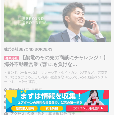
株式会社BEYOND BORDERS
【架電のその先の商談にチャレンジ！】
募集停止
海外不動産営業で誰にも負けな…
ビヨンドボーダーズは、マレーシア・タイ・カンボジアなど、東南ア
ジアなどをはじめとした海外不動産を取り扱っている不動産ベンチャ
ーです。 当社が運営し…
勤務地:
港区
目黒区
職種:
営業
業種:
建設・不動産
/
金融
給与:
時給 1,113円 ～ 1,200円
アクセス:
各線「渋谷」駅徒歩14分 京王…