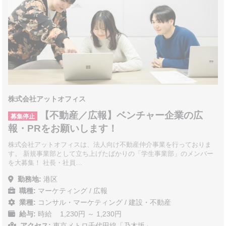
株式会社アットオフィス
【不動産／広報】ベンチャー企業の広
募集停止
報・PRをお願いします！
株式会社アットオフィスは、法人向け不動産仲介事業を行っておりま
す。 新規事業部として立ち上げたばかりの「学生事業部」のメンバー
を大募集！ 社長・社員…
勤務地:
港区
職種:
マーケティング / 広報
業種:
コンサル・マーケティング
/
建設・不動産
給与:
時給 1,230円 ～ 1,230円
アクセス:
東京メトロ千代田線「乃木坂」…