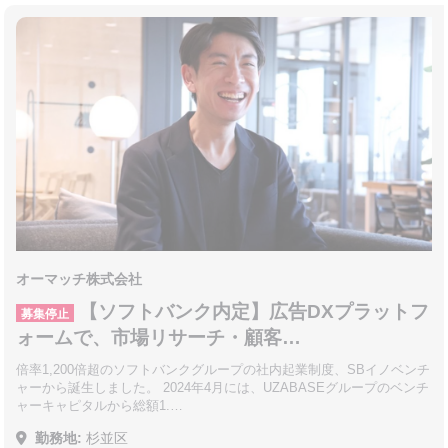
オーマッチ株式会社
【ソフトバンク内定】広告DXプラットフ
募集停止
ォームで、市場リサーチ・顧客…
倍率1,200倍超のソフトバンクグループの社内起業制度、SBイノベンチ
ャーから誕生しました。 2024年4月には、UZABASEグループのベンチ
ャーキャピタルから総額1.…
勤務地:
杉並区