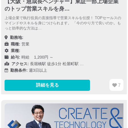
【大阪・急成長ベンチャー】東証一部上場企業
のトップ営業スキルを身…
上場企業で執行役員の直接指導で営業スキルを伝授！ TOPセールスの
マインドやスキルを身につけられます。 「今のやり方で良いのか。も
っと効率的な方法は…
勤務地:
職種:
営業
業種:
給与:
時給 1,200円 ～
アクセス:
長堀橋駅 徒歩1分 松屋町駅 …
勤務条件:
週3日以上
詳細を見る
7