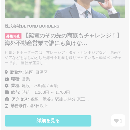
株式会社BEYOND BORDERS
【架電のその先の商談もチャレンジ！】
募集停止
海外不動産営業で誰にも負けな…
ビヨンドボーダーズは、マレーシア・タイ・カンボジアなど、東南ア
ジアなどをはじめとした海外不動産を取り扱っている不動産ベンチャ
ーです。 当社が運営し…
勤務地:
港区
目黒区
職種:
営業
業種:
建設・不動産
/
金融
給与:
時給 1,163円 ～ 1,700円
アクセス:
各線「渋谷」駅徒歩14分 京王…
勤務条件:
週3日以上
詳細を見る
1