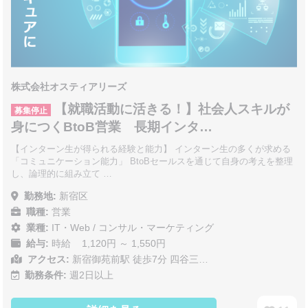
株式会社オスティアリーズ
【就職活動に活きる！】社会人スキルが
募集停止
身につくBtoB営業 長期インタ…
【インターン生が得られる経験と能力】 インターン生の多くが求める
「コミュニケーション能力」 BtoBセールスを通じて自身の考えを整理
し、論理的に組み立て …
勤務地:
新宿区
職種:
営業
業種:
IT・Web
/
コンサル・マーケティング
給与:
時給 1,120円 ～ 1,550円
アクセス:
新宿御苑前駅 徒歩7分 四谷三…
勤務条件:
週2日以上