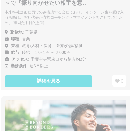
～で『振り向かせたい相手を意…
本来弊社は正社員でのみ構成する会社であり、 インターン生を受け入
れる際は、弊社代表が直接コーチング・マネジメントをさせて頂くた
め、 確固たる目的意識…
勤務地:
千葉県
職種:
営業
業種:
教育/人材・保育・医療/介護/福祉
給与:
時給 1,041円 ～ 2,000円
アクセス:
千葉中央駅東口から徒歩約3分
勤務条件:
週3日以上
詳細を見る
0