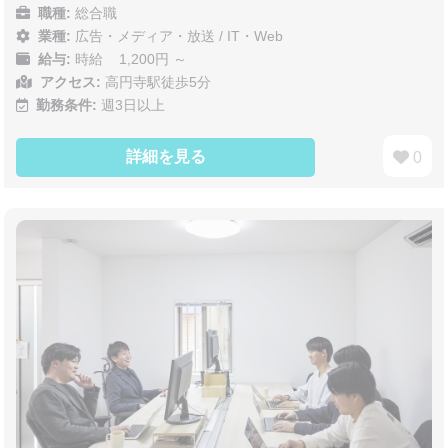
職種:
総合職
業種:
広告・メディア・放送
/
IT・Web
給与:
時給 1,200円 ～
アクセス:
高円寺駅徒歩5分
勤務条件:
週3日以上
詳細を見る
0