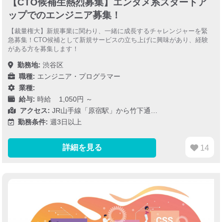
【CTO候補生熱烈募集】エンタメ系スタートア
ップでのエンジニア募集！
【裁量権大】新規事業に関わり、一緒に成長するチャレンジャーを緊
急募集！CTO候補として新規サービスの立ち上げに興味があり、経験
がある方を募集します！
勤務地:
渋谷区
職種:
エンジニア・プログラマー
業種:
給与:
時給 1,050円 ～
アクセス:
JR山手線「原宿駅」から竹下通…
勤務条件:
週3日以上
詳細を見る
14