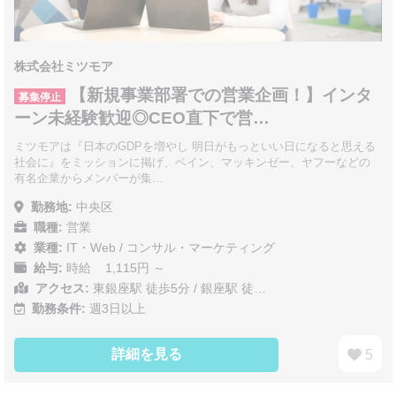
株式会社ミツモア
【新規事業部署での営業企画！】インタ
募集停止
ーン未経験歓迎◎CEO直下で営…
ミツモアは『日本のGDPを増やし 明日がもっといい日になると思える
社会に』をミッションに掲げ、ベイン、マッキンゼー、ヤフーなどの
有名企業からメンバーが集…
勤務地:
中央区
職種:
営業
業種:
IT・Web
/
コンサル・マーケティング
給与:
時給 1,115円 ～
アクセス:
東銀座駅 徒歩5分 / 銀座駅 徒…
勤務条件:
週3日以上
詳細を見る
5