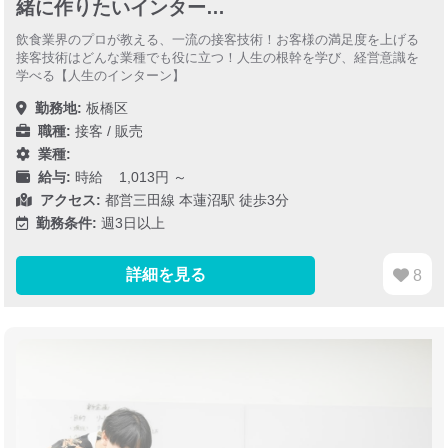
緒に作りたいインター…
飲食業界のプロが教える、一流の接客技術！お客様の満足度を上げる
接客技術はどんな業種でも役に立つ！人生の根幹を学び、経営意識を
学べる【人生のインターン】
勤務地:
板橋区
職種:
接客 / 販売
業種:
給与:
時給 1,013円 ～
アクセス:
都営三田線 本蓮沼駅 徒歩3分
勤務条件:
週3日以上
詳細を見る
8