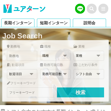
長期インターン
短期インターン
説明会
Job Search
勤務地
職種
業種
歓迎項目
勤務可能日数
こだわり条件
フリーキーワード