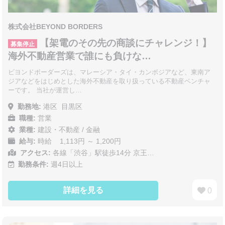
株式会社BEYOND BORDERS
【架電のその先の商談にチャレンジ！】
募集停止
海外不動産営業で誰にも負けな…
ビヨンドボーダーズは、マレーシア・タイ・カンボジアなど、東南ア
ジアなどをはじめとした海外不動産を取り扱っている不動産ベンチャ
ーです。 当社が運営し…
勤務地:
港区
目黒区
職種:
営業
業種:
建設・不動産
/
金融
給与:
時給 1,113円 ～ 1,200円
アクセス:
各線「渋谷」駅徒歩14分 京王…
勤務条件:
週4日以上
詳細を見る
0