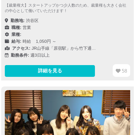
【裁量権大】スタートアップかつ少人数のため、裁量権も大きく会社
の中心として働いていただけます！
勤務地:
渋谷区
職種:
営業
業種:
給与:
時給 1,050円 ～
アクセス:
JR山手線「原宿駅」から竹下通…
勤務条件:
週3日以上
詳細を見る
58