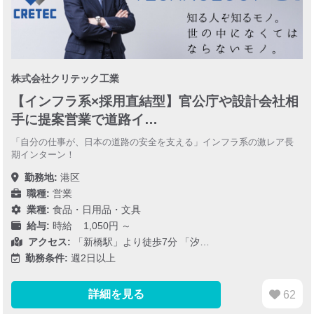
株式会社クリテック工業
【インフラ系×採用直結型】官公庁や設計会社相
手に提案営業で道路イ…
「自分の仕事が、日本の道路の安全を支える」インフラ系の激レア長
期インターン！
勤務地:
港区
職種:
営業
業種:
食品・日用品・文具
給与:
時給 1,050円 ～
アクセス:
「新橋駅」より徒歩7分 「汐…
勤務条件:
週2日以上
詳細を見る
62